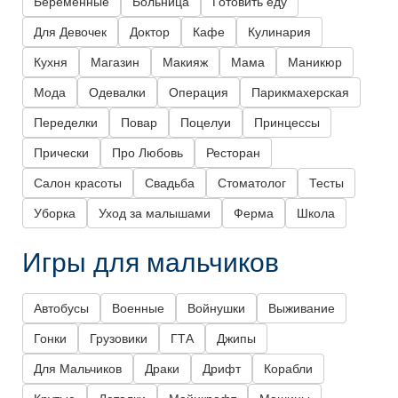
Беременные
Больница
Готовить еду
Для Девочек
Доктор
Кафе
Кулинария
Кухня
Магазин
Макияж
Мама
Маникюр
Мода
Одевалки
Операция
Парикмахерская
Переделки
Повар
Поцелуи
Принцессы
Прически
Про Любовь
Ресторан
Салон красоты
Свадьба
Стоматолог
Тесты
Уборка
Уход за малышами
Ферма
Школа
Игры для мальчиков
Автобусы
Военные
Войнушки
Выживание
Гонки
Грузовики
ГТА
Джипы
Для Мальчиков
Драки
Дрифт
Корабли