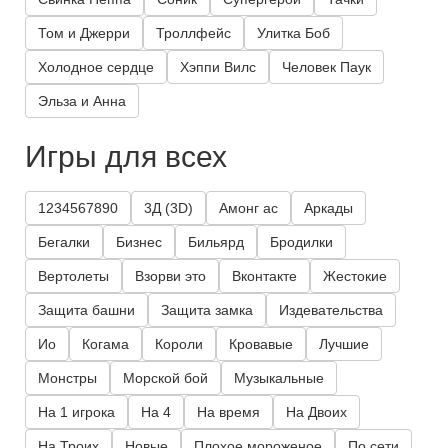
Том и Джерри
Троллфейс
Улитка Боб
Холодное сердце
Хэппи Вилс
Человек Паук
Эльза и Анна
Игры для всех
1234567890
3Д (3D)
Амонг ас
Аркады
Бегалки
Бизнес
Бильярд
Бродилки
Вертолеты
Взорви это
Вконтакте
Жестокие
Защита башни
Защита замка
Издевательства
Ио
Когама
Короли
Кровавые
Лучшие
Монстры
Морской бой
Музыкальные
На 1 игрока
На 4
На время
На Двоих
На Троих
Новые
Плохое мороженое
По сети