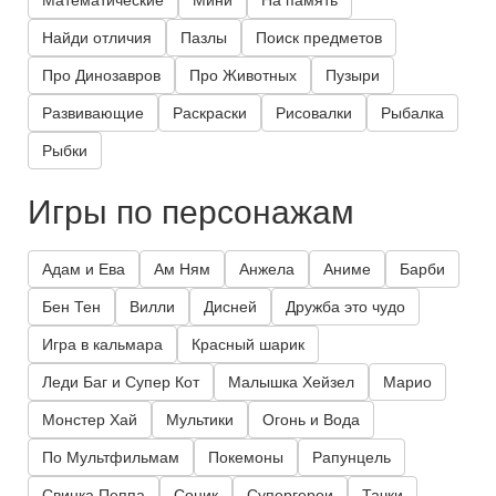
Математические
Мини
На память
Найди отличия
Пазлы
Поиск предметов
Про Динозавров
Про Животных
Пузыри
Развивающие
Раскраски
Рисовалки
Рыбалка
Рыбки
Игры по персонажам
Адам и Ева
Ам Ням
Анжела
Аниме
Барби
Бен Тен
Вилли
Дисней
Дружба это чудо
Игра в кальмара
Красный шарик
Леди Баг и Супер Кот
Малышка Хейзел
Марио
Монстер Хай
Мультики
Огонь и Вода
По Мультфильмам
Покемоны
Рапунцель
Свинка Пеппа
Соник
Супергерои
Тачки