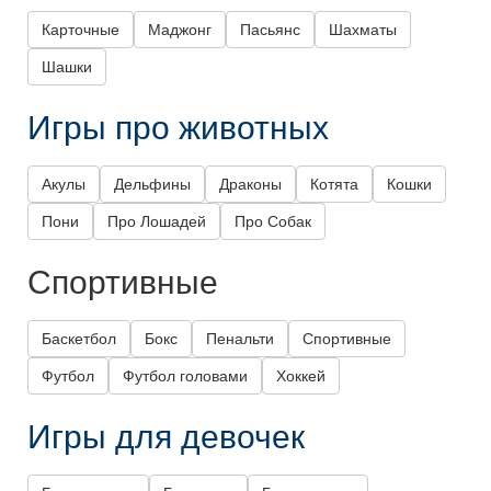
Карточные
Маджонг
Пасьянс
Шахматы
Шашки
Игры про животных
Акулы
Дельфины
Драконы
Котята
Кошки
Пони
Про Лошадей
Про Собак
Спортивные
Баскетбол
Бокс
Пенальти
Спортивные
Футбол
Футбол головами
Хоккей
Игры для девочек