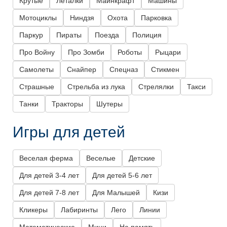
Крутые
Леталки
Майнкрафт
Машины
Мотоциклы
Ниндзя
Охота
Парковка
Паркур
Пираты
Поезда
Полиция
Про Войну
Про Зомби
Роботы
Рыцари
Самолеты
Снайпер
Спецназ
Стикмен
Страшные
Стрельба из лука
Стрелялки
Такси
Танки
Тракторы
Шутеры
Игры для детей
Веселая ферма
Веселые
Детские
Для детей 3-4 лет
Для детей 5-6 лет
Для детей 7-8 лет
Для Малышей
Кизи
Кликеры
Лабиринты
Лего
Линии