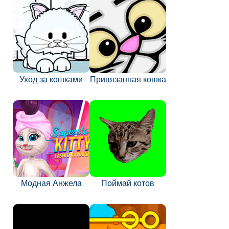
Уход за кошками
Привязанная кошка
Модная Анжела
Поймай котов