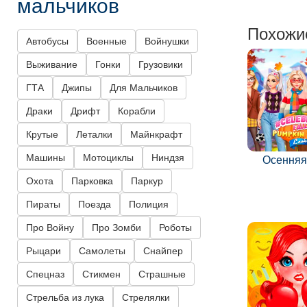
мальчиков
Похожи
Автобусы
Военные
Войнушки
Выживание
Гонки
Грузовики
ГТА
Джипы
Для Мальчиков
Драки
Дрифт
Корабли
Крутые
Леталки
Майнкрафт
Машины
Мотоциклы
Ниндзя
Осенняя
Охота
Парковка
Паркур
Пираты
Поезда
Полиция
Про Войну
Про Зомби
Роботы
Рыцари
Самолеты
Снайпер
Спецназ
Стикмен
Страшные
Стрельба из лука
Стрелялки