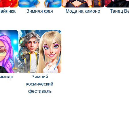
майлика
Зимняя фея
Мода на кимоно
Танец В
 имидж
Зимний
космический
фестиваль