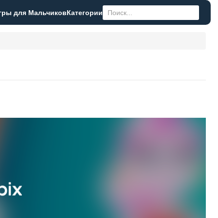
гры для Мальчиков
Категории