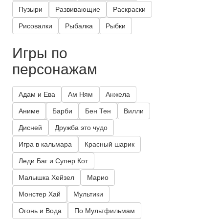
Пузыри
Развивающие
Раскраски
Рисовалки
Рыбалка
Рыбки
Игры по
персонажам
Адам и Ева
Ам Ням
Анжела
Аниме
Барби
Бен Тен
Вилли
Дисней
Дружба это чудо
Игра в кальмара
Красный шарик
Леди Баг и Супер Кот
Малышка Хейзел
Марио
Монстер Хай
Мультики
Огонь и Вода
По Мультфильмам