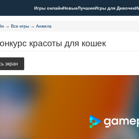
Игры онлайн
Новые
Лучшие
Игры для Девочек
И
йн
→
Все игры
→
Анжела
онкурс красоты для кошек
ь экран