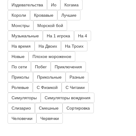
Издевательства
Ио
Когама
Короли
Кровавые
Лучшие
Монстры
Морской бой
Музыкальные
На 1 игрока
На 4
На время
На Двоих
На Троих
Новые
Плохое мороженое
По сети
Побег
Приключения
Приколы
Прикольные
Разные
Ролевые
С Физикой
С Читами
Симуляторы
Симуляторы вождения
Слизарио
Смешные
Сортировка
Человечки
Червячки