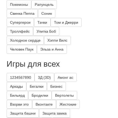
Покемоны
Рапунцель
Свинка Пеппа
Соник
Супергерои
Тачки
Том и Джерри
Троллфейс
Улитка Боб
Холодное сердце
Хэппи Вилс
Человек Паук
Эльза и Анна
Игры для всех
1234567890
3Д (3D)
Амонг ас
Аркады
Бегалки
Бизнес
Бильярд
Бродилки
Вертолеты
Взорви это
Вконтакте
Жестокие
Защита башни
Защита замка