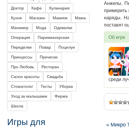
Анжелы. Пе
Доктор
Кафе
Кулинария
примерить 
наряды. На
Кухня
Магазин
Макияж
Мама
поставят оц
Маникюр
Мода
Одевалки
Об игре
Операция
Парикмахерская
Переделки
Повар
Поцелуи
Принцессы
Прически
Про Любовь
Ресторан
Салон красоты
Свадьба
среди лу
Стоматолог
Тесты
Уборка
Уход за малышами
Ферма
Школа
Игры для
« Микро 