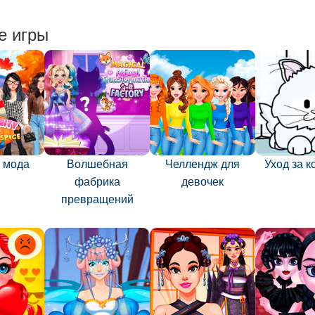
е игры
 мода
Волшебная
Челлендж для
Уход за 
фабрика
девочек
превращений