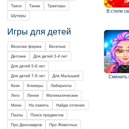
Такси
Танки
Тракторы
В стиле с
Шутеры
Игры для детей
Веселая ферма
Веселые
Детские
Для детей 3-4 лет
Для детей 5-6 лет
Для детей 7-8 лет
Для Малышей
Сменить
Кизи
Кликеры
Лабиринты
Лего
Линии
Математические
Мини
На память
Найди отличия
Пазлы
Поиск предметов
Про Динозавров
Про Животных