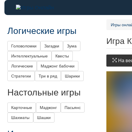
Игры онла
Логические игры
Игра К
Головоломки
Загадки
Зума
Интеллектуальные
Квесты
На вес
Логические
Маджонг бабочки
Стратегии
Три в ряд
Шарики
Настольные игры
Карточные
Маджонг
Пасьянс
Шахматы
Шашки