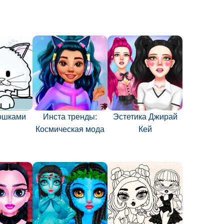
кошками
Инста тренды:
Эстетика Джирай
Космическая мода
Кей