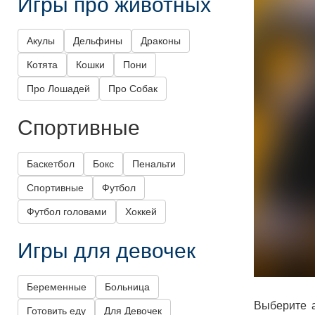
Игры про животных
Акулы
Дельфины
Драконы
Котята
Кошки
Пони
Про Лошадей
Про Собак
Спортивные
Баскетбол
Бокс
Пенальти
Спортивные
Футбол
Футбол головами
Хоккей
Игры для девочек
Беременные
Больница
Выберите а
Готовить еду
Для Девочек