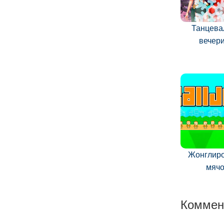
Танцева
вечер
Жонглир
мяч
Коммен