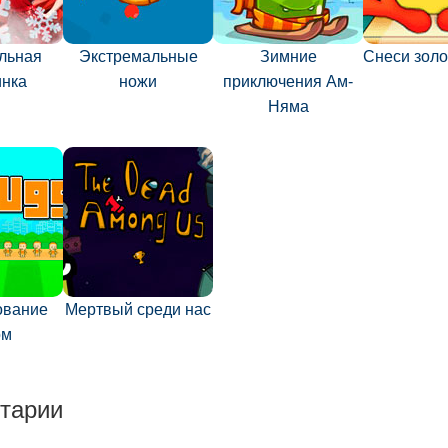
льная
Экстремальные
Зимние
Снеси золо
инка
ножи
приключения Ам-
Няма
ование
Мертвый среди нас
ом
тарии