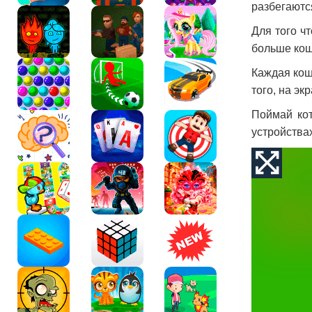
разбегаютс
Для того ч
больше кош
Каждая кош
того, на э
Поймай кот
устройствах