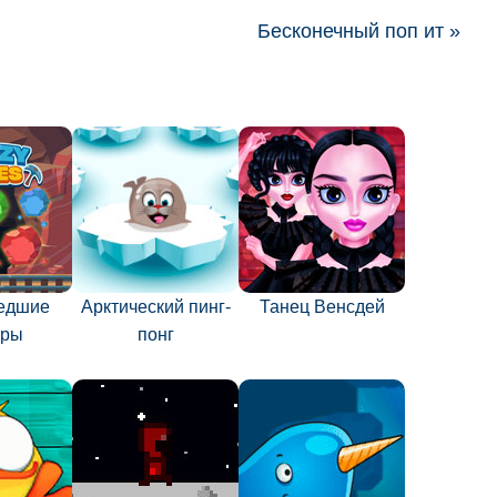
Бесконечный поп ит »
едшие
Арктический пинг-
Танец Венсдей
еры
понг