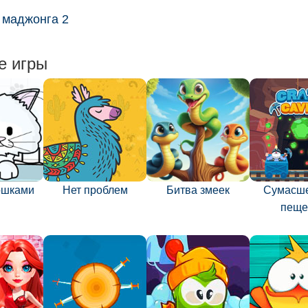
 маджонга 2
е игры
кошками
Нет проблем
Битва змеек
Сумасш
пещ