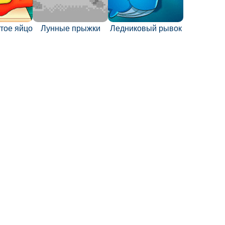
тое яйцо
Лунные прыжки
Ледниковый рывок