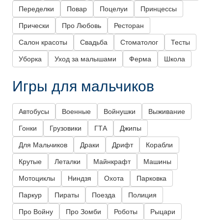
Переделки
Повар
Поцелуи
Принцессы
Прически
Про Любовь
Ресторан
Салон красоты
Свадьба
Стоматолог
Тесты
Уборка
Уход за малышами
Ферма
Школа
Игры для мальчиков
Автобусы
Военные
Войнушки
Выживание
Гонки
Грузовики
ГТА
Джипы
Для Мальчиков
Драки
Дрифт
Корабли
Крутые
Леталки
Майнкрафт
Машины
Мотоциклы
Ниндзя
Охота
Парковка
Паркур
Пираты
Поезда
Полиция
Про Войну
Про Зомби
Роботы
Рыцари