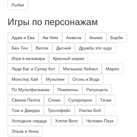
Рыбки
Игры по персонажам
Адам и Ева
Ам Ням
Анжела
Аниме
Барби
Бен Тен
Вилли
Дисней
Дружба это чудо
Игра в кальмара
Красный шарик
Леди Баг и Супер Кот
Малышка Хейзел
Марио
Монстер Хай
Мультики
Огонь и Вода
По Мультфильмам
Покемоны
Рапунцель
Свинка Пеппа
Соник
Супергерои
Тачки
Том и Джерри
Троллфейс
Улитка Боб
Холодное сердце
Хэппи Вилс
Человек Паук
Эльза и Анна