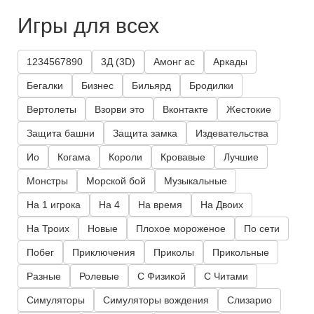
Игры для всех
1234567890
3Д (3D)
Амонг ас
Аркады
Бегалки
Бизнес
Бильярд
Бродилки
Вертолеты
Взорви это
Вконтакте
Жестокие
Защита башни
Защита замка
Издевательства
Ио
Когама
Короли
Кровавые
Лучшие
Монстры
Морской бой
Музыкальные
На 1 игрока
На 4
На время
На Двоих
На Троих
Новые
Плохое мороженое
По сети
Побег
Приключения
Приколы
Прикольные
Разные
Ролевые
С Физикой
С Читами
Симуляторы
Симуляторы вождения
Слизарио