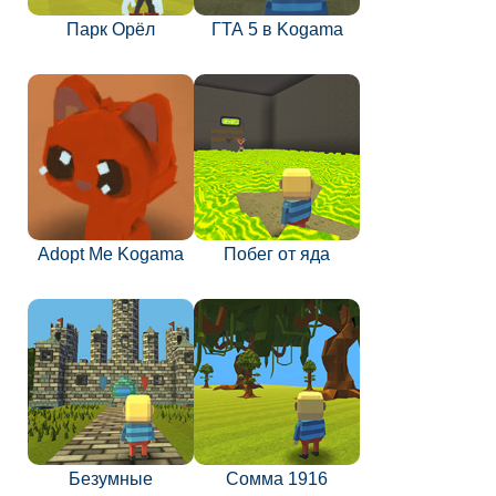
Парк Орёл
ГТА 5 в Kogama
Adopt Me Kogama
Побег от яда
Безумные
Сомма 1916