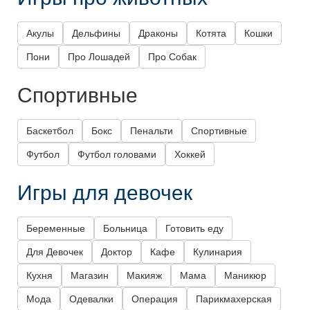
Акулы
Дельфины
Драконы
Котята
Кошки
Пони
Про Лошадей
Про Собак
Спортивные
Баскетбол
Бокс
Пенальти
Спортивные
Футбол
Футбол головами
Хоккей
Игры для девочек
Беременные
Больница
Готовить еду
Для Девочек
Доктор
Кафе
Кулинария
Кухня
Магазин
Макияж
Мама
Маникюр
Мода
Одевалки
Операция
Парикмахерская