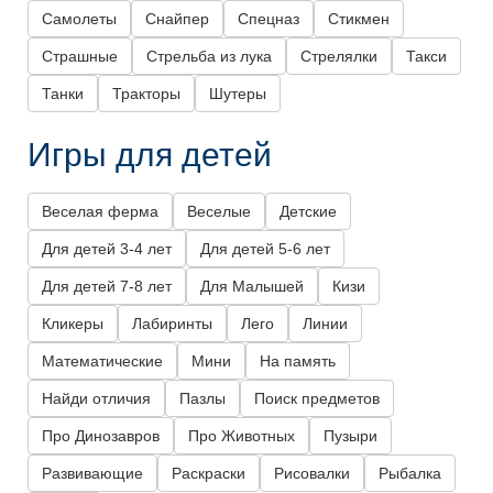
Самолеты
Снайпер
Спецназ
Стикмен
Страшные
Стрельба из лука
Стрелялки
Такси
Танки
Тракторы
Шутеры
Игры для детей
Веселая ферма
Веселые
Детские
Для детей 3-4 лет
Для детей 5-6 лет
Для детей 7-8 лет
Для Малышей
Кизи
Кликеры
Лабиринты
Лего
Линии
Математические
Мини
На память
Найди отличия
Пазлы
Поиск предметов
Про Динозавров
Про Животных
Пузыри
Развивающие
Раскраски
Рисовалки
Рыбалка