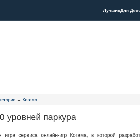
Лучшие
Для Дев
тегории
→
Когама
0 уровней паркура
я игра сервиса онлайн-игр Когама, в которой разрабо