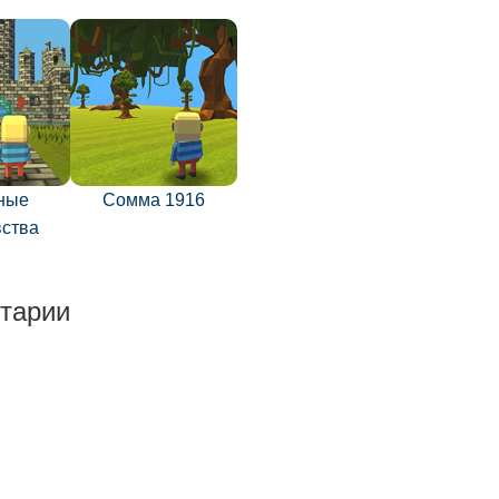
ные
Сомма 1916
вства
тарии