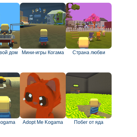
вой дом
Мини-игры Когама
Страна любви
Kogama
Adopt Me Kogama
Побег от яда