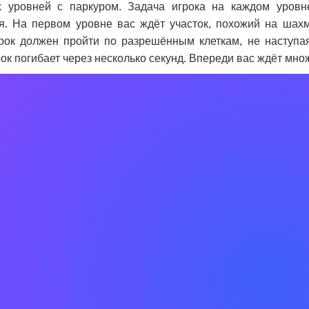
х уровней с паркуром. Задача игрока на каждом уров
я. На первом уровне вас ждёт участок, похожий на шахм
грок должен пройти по разрешённым клеткам, не наступа
рок погибает через несколько секунд. Впереди вас ждёт мн