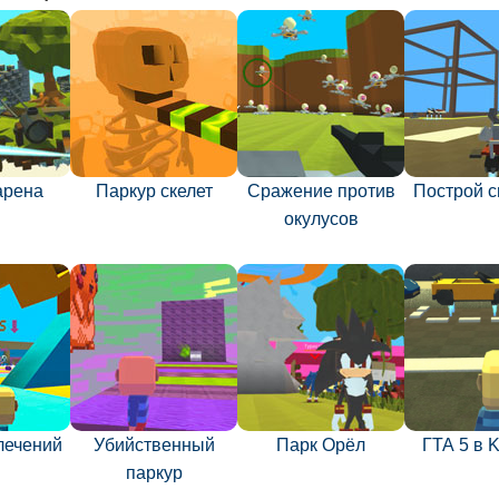
арена
Паркур скелет
Сражение против
Построй с
окулусов
лечений
Убийственный
Парк Орёл
ГТА 5 в 
паркур