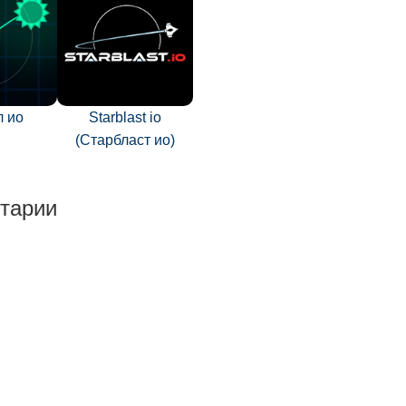
л ио
Starblast io
(Старбласт ио)
тарии