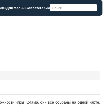
очек
Для Мальчиков
Категории
ожности игры Когама, они все собраны на одной карте,