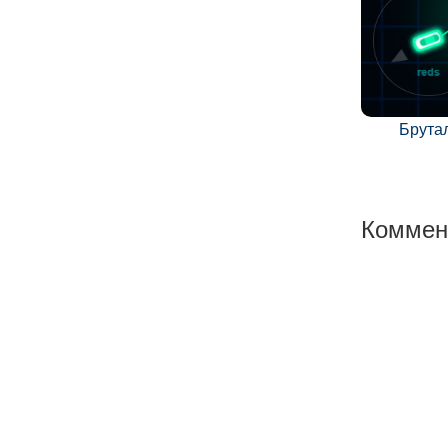
Брута
Коммен