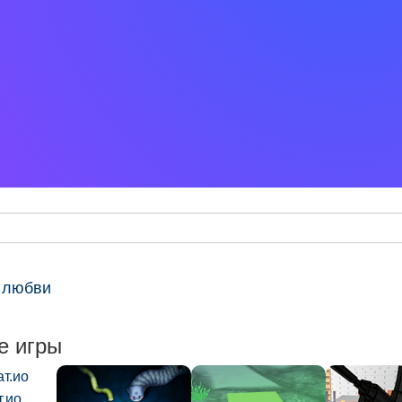
 любви
е игры
.ио