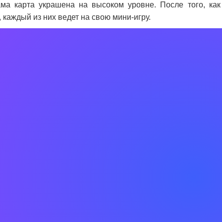
ма карта украшена на высоком уровне. После того, ка
 каждый из них ведет на свою мини-игру.