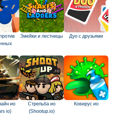
против
Змейки и лестницы
Дуо с друзьями
енных
лайн ио
Стрельба ио
Ковирус ио
rs io)
(Shootup.io)