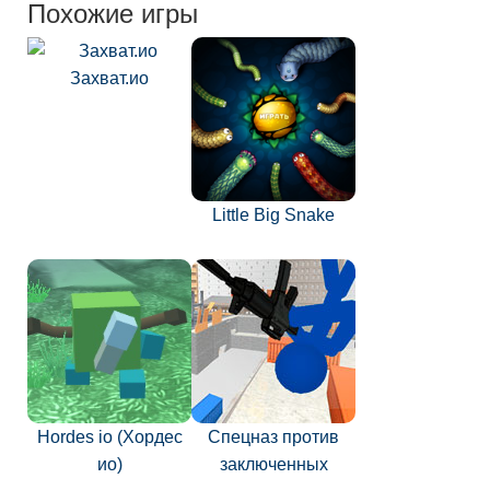
Похожие игры
Захват.ио
Little Big Snake
Hordes io (Хордес
Спецназ против
ио)
заключенных