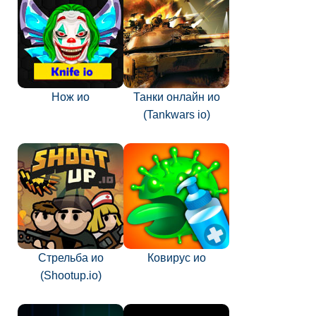
Нож ио
Танки онлайн ио
(Tankwars io)
Стрельба ио
Ковирус ио
(Shootup.io)