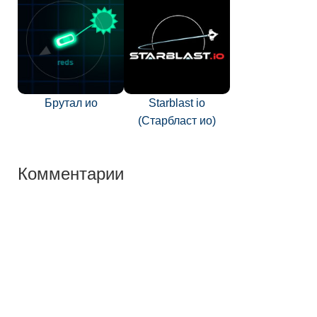
Брутал ио
Starblast io
(Старбласт ио)
Комментарии