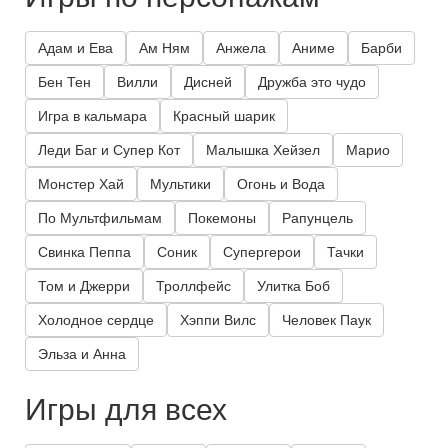
Адам и Ева
Ам Ням
Анжела
Аниме
Барби
Бен Тен
Вилли
Дисней
Дружба это чудо
Игра в кальмара
Красный шарик
Леди Баг и Супер Кот
Малышка Хейзел
Марио
Монстер Хай
Мультики
Огонь и Вода
По Мультфильмам
Покемоны
Рапунцель
Свинка Пеппа
Соник
Супергерои
Тачки
Том и Джерри
Троллфейс
Улитка Боб
Холодное сердце
Хэппи Вилс
Человек Паук
Эльза и Анна
Игры для всех