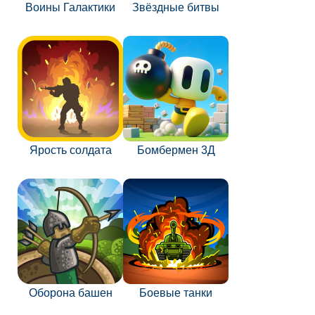
Воины Галактики
Звёздные битвы
Ярость солдата
Бомбермен 3Д
Оборона башен
Боевые танки