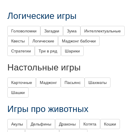
Логические игры
Головоломки
Загадки
Зума
Интеллектуальные
Квесты
Логические
Маджонг бабочки
Стратегии
Три в ряд
Шарики
Настольные игры
Карточные
Маджонг
Пасьянс
Шахматы
Шашки
Игры про животных
Акулы
Дельфины
Драконы
Котята
Кошки