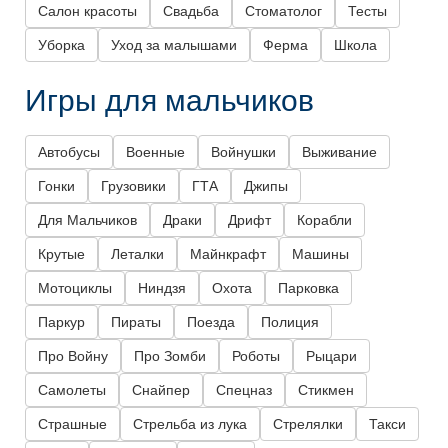
Салон красоты
Свадьба
Стоматолог
Тесты
Уборка
Уход за малышами
Ферма
Школа
Игры для мальчиков
Автобусы
Военные
Войнушки
Выживание
Гонки
Грузовики
ГТА
Джипы
Для Мальчиков
Драки
Дрифт
Корабли
Крутые
Леталки
Майнкрафт
Машины
Мотоциклы
Ниндзя
Охота
Парковка
Паркур
Пираты
Поезда
Полиция
Про Войну
Про Зомби
Роботы
Рыцари
Самолеты
Снайпер
Спецназ
Стикмен
Страшные
Стрельба из лука
Стрелялки
Такси