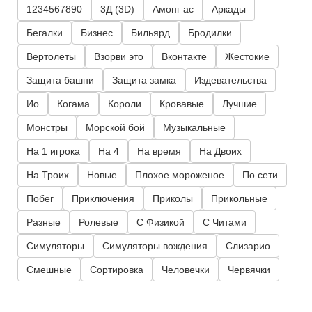
1234567890
3Д (3D)
Амонг ас
Аркады
Бегалки
Бизнес
Бильярд
Бродилки
Вертолеты
Взорви это
Вконтакте
Жестокие
Защита башни
Защита замка
Издевательства
Ио
Когама
Короли
Кровавые
Лучшие
Монстры
Морской бой
Музыкальные
На 1 игрока
На 4
На время
На Двоих
На Троих
Новые
Плохое мороженое
По сети
Побег
Приключения
Приколы
Прикольные
Разные
Ролевые
С Физикой
С Читами
Симуляторы
Симуляторы вождения
Слизарио
Смешные
Сортировка
Человечки
Червячки