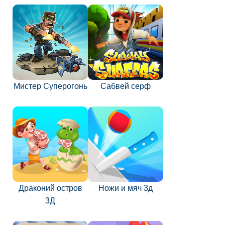
Мистер Суперогонь
Сабвей серф
Драконий остров
Ножи и мяч 3д
3Д