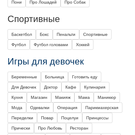
Пони
Про Лошадей
Про Собак
Спортивные
Баскетбол
Бокс
Пенальти
Спортивные
Футбол
Футбол головами
Хоккей
Игры для девочек
Беременные
Больница
Готовить еду
Для Девочек
Доктор
Кафе
Кулинария
Кухня
Магазин
Макияж
Мама
Маникюр
Мода
Одевалки
Операция
Парикмахерская
Переделки
Повар
Поцелуи
Принцессы
Прически
Про Любовь
Ресторан