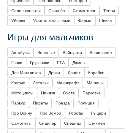
Прически
Про Любовь
Ресторан
Салон красоты
Свадьба
Стоматолог
Тесты
Уборка
Уход за малышами
Ферма
Школа
Игры для мальчиков
Автобусы
Военные
Войнушки
Выживание
Гонки
Грузовики
ГТА
Джипы
Для Мальчиков
Драки
Дрифт
Корабли
Крутые
Леталки
Майнкрафт
Машины
Мотоциклы
Ниндзя
Охота
Парковка
Паркур
Пираты
Поезда
Полиция
Про Войну
Про Зомби
Роботы
Рыцари
Самолеты
Снайпер
Спецназ
Стикмен