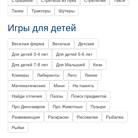
Страшные
Стрельба из лука
Стрелялки
Такси
Танки
Тракторы
Шутеры
Игры для детей
Веселая ферма
Веселые
Детские
Для детей 3-4 лет
Для детей 5-6 лет
Для детей 7-8 лет
Для Малышей
Кизи
Кликеры
Лабиринты
Лего
Линии
Математические
Мини
На память
Найди отличия
Пазлы
Поиск предметов
Про Динозавров
Про Животных
Пузыри
Развивающие
Раскраски
Рисовалки
Рыбалка
Рыбки