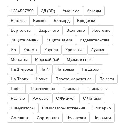
1234567890
3Д (3D)
Амонг ас
Аркады
Бегалки
Бизнес
Бильярд
Бродилки
Вертолеты
Взорви это
Вконтакте
Жестокие
Защита башни
Защита замка
Издевательства
Ио
Когама
Короли
Кровавые
Лучшие
Монстры
Морской бой
Музыкальные
На 1 игрока
На 4
На время
На Двоих
На Троих
Новые
Плохое мороженое
По сети
Побег
Приключения
Приколы
Прикольные
Разные
Ролевые
С Физикой
С Читами
Симуляторы
Симуляторы вождения
Слизарио
Смешные
Сортировка
Человечки
Червячки