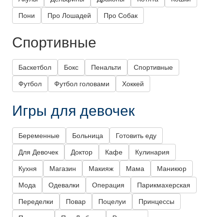
Пони
Про Лошадей
Про Собак
Спортивные
Баскетбол
Бокс
Пенальти
Спортивные
Футбол
Футбол головами
Хоккей
Игры для девочек
Беременные
Больница
Готовить еду
Для Девочек
Доктор
Кафе
Кулинария
Кухня
Магазин
Макияж
Мама
Маникюр
Мода
Одевалки
Операция
Парикмахерская
Переделки
Повар
Поцелуи
Принцессы