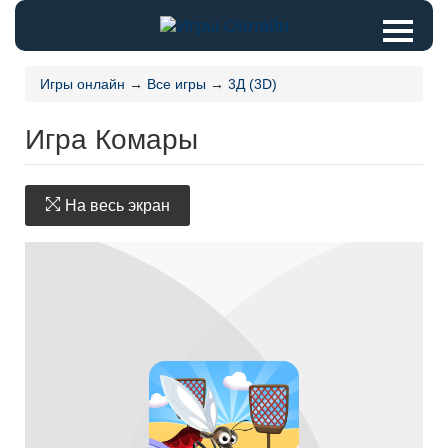
Игры онлайн
→
Все игры
→
3Д (3D)
Игра Комары
На весь экран