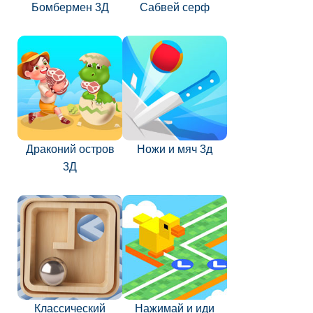
Бомбермен 3Д
Сабвей серф
Драконий остров
Ножи и мяч 3д
3Д
Классический
Нажимай и иди