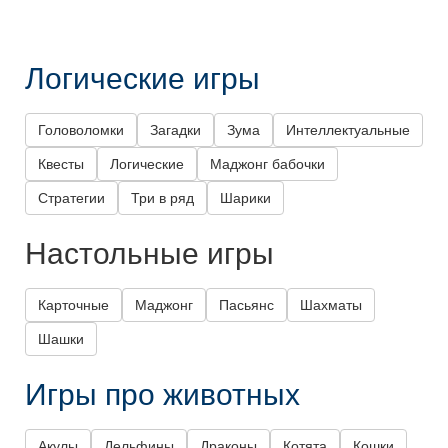
Логические игры
Головоломки
Загадки
Зума
Интеллектуальные
Квесты
Логические
Маджонг бабочки
Стратегии
Три в ряд
Шарики
Настольные игры
Карточные
Маджонг
Пасьянс
Шахматы
Шашки
Игры про животных
Акулы
Дельфины
Драконы
Котята
Кошки