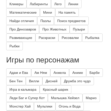
Кликеры
Лабиринты
Лего
Линии
Математические
Мини
На память
Найди отличия
Пазлы
Поиск предметов
Про Динозавров
Про Животных
Пузыри
Развивающие
Раскраски
Рисовалки
Рыбалка
Рыбки
Игры по персонажам
Адам и Ева
Ам Ням
Анжела
Аниме
Барби
Бен Тен
Вилли
Дисней
Дружба это чудо
Игра в кальмара
Красный шарик
Леди Баг и Супер Кот
Малышка Хейзел
Марио
Монстер Хай
Мультики
Огонь и Вода