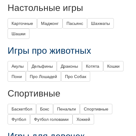
Настольные игры
Карточные
Маджонг
Пасьянс
Шахматы
Шашки
Игры про животных
Акулы
Дельфины
Драконы
Котята
Кошки
Пони
Про Лошадей
Про Собак
Спортивные
Баскетбол
Бокс
Пенальти
Спортивные
Футбол
Футбол головами
Хоккей
Игры для девочек