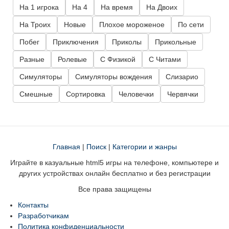
На 1 игрока
На 4
На время
На Двоих
На Троих
Новые
Плохое мороженое
По сети
Побег
Приключения
Приколы
Прикольные
Разные
Ролевые
С Физикой
С Читами
Симуляторы
Симуляторы вождения
Слизарио
Смешные
Сортировка
Человечки
Червячки
Главная
|
Поиск
|
Категории и жанры
Играйте в казуальные html5 игры на телефоне, компьютере и
других устройствах онлайн бесплатно и без регистрации
Все права защищены
Контакты
Разработчикам
Политика конфиденциальности