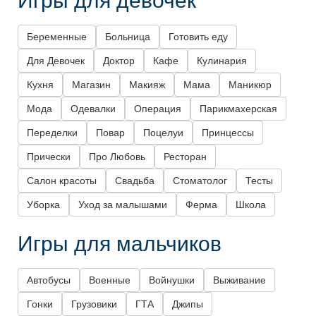
Беременные
Больница
Готовить еду
Для Девочек
Доктор
Кафе
Кулинария
Кухня
Магазин
Макияж
Мама
Маникюр
Мода
Одевалки
Операция
Парикмахерская
Переделки
Повар
Поцелуи
Принцессы
Прически
Про Любовь
Ресторан
Салон красоты
Свадьба
Стоматолог
Тесты
Уборка
Уход за малышами
Ферма
Школа
Игры для мальчиков
Автобусы
Военные
Войнушки
Выживание
Гонки
Грузовики
ГТА
Джипы