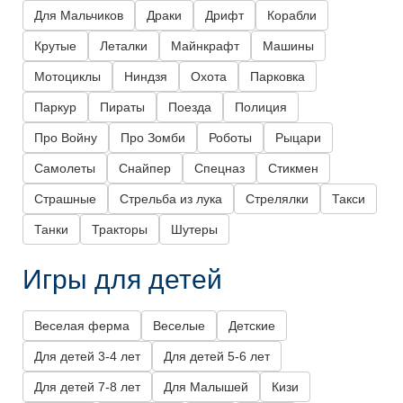
Для Мальчиков
Драки
Дрифт
Корабли
Крутые
Леталки
Майнкрафт
Машины
Мотоциклы
Ниндзя
Охота
Парковка
Паркур
Пираты
Поезда
Полиция
Про Войну
Про Зомби
Роботы
Рыцари
Самолеты
Снайпер
Спецназ
Стикмен
Страшные
Стрельба из лука
Стрелялки
Такси
Танки
Тракторы
Шутеры
Игры для детей
Веселая ферма
Веселые
Детские
Для детей 3-4 лет
Для детей 5-6 лет
Для детей 7-8 лет
Для Малышей
Кизи