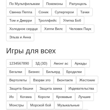
По Мультфильмам
Покемоны
Рапунцель
Свинка Пеппа
Соник
Супергерои
Тачки
Том и Джерри
Троллфейс
Улитка Боб
Холодное сердце
Хэппи Вилс
Человек Паук
Эльза и Анна
Игры для всех
1234567890
3Д (3D)
Амонг ас
Аркады
Бегалки
Бизнес
Бильярд
Бродилки
Вертолеты
Взорви это
Вконтакте
Жестокие
Защита башни
Защита замка
Издевательства
Ио
Когама
Короли
Кровавые
Лучшие
Монстры
Морской бой
Музыкальные