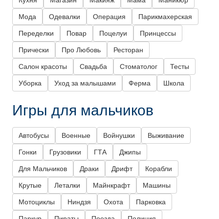
Кухня
Магазин
Макияж
Мама
Маникюр
Мода
Одевалки
Операция
Парикмахерская
Переделки
Повар
Поцелуи
Принцессы
Прически
Про Любовь
Ресторан
Салон красоты
Свадьба
Стоматолог
Тесты
Уборка
Уход за малышами
Ферма
Школа
Игры для мальчиков
Автобусы
Военные
Войнушки
Выживание
Гонки
Грузовики
ГТА
Джипы
Для Мальчиков
Драки
Дрифт
Корабли
Крутые
Леталки
Майнкрафт
Машины
Мотоциклы
Ниндзя
Охота
Парковка
Паркур
Пираты
Поезда
Полиция