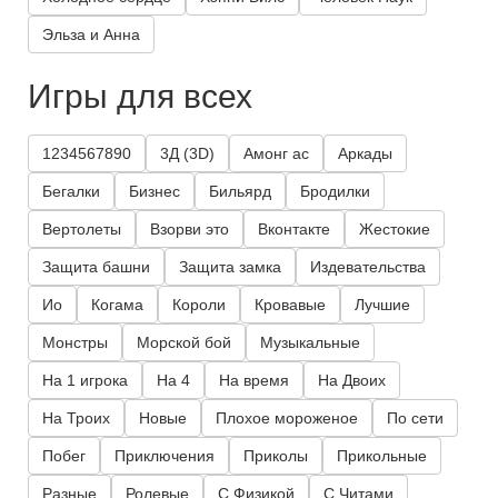
Эльза и Анна
Игры для всех
1234567890
3Д (3D)
Амонг ас
Аркады
Бегалки
Бизнес
Бильярд
Бродилки
Вертолеты
Взорви это
Вконтакте
Жестокие
Защита башни
Защита замка
Издевательства
Ио
Когама
Короли
Кровавые
Лучшие
Монстры
Морской бой
Музыкальные
На 1 игрока
На 4
На время
На Двоих
На Троих
Новые
Плохое мороженое
По сети
Побег
Приключения
Приколы
Прикольные
Разные
Ролевые
С Физикой
С Читами