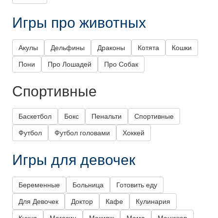
Игры про животных
Акулы
Дельфины
Драконы
Котята
Кошки
Пони
Про Лошадей
Про Собак
Спортивные
Баскетбол
Бокс
Пенальти
Спортивные
Футбол
Футбол головами
Хоккей
Игры для девочек
Беременные
Больница
Готовить еду
Для Девочек
Доктор
Кафе
Кулинария