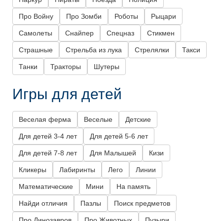
Про Войну
Про Зомби
Роботы
Рыцари
Самолеты
Снайпер
Спецназ
Стикмен
Страшные
Стрельба из лука
Стрелялки
Такси
Танки
Тракторы
Шутеры
Игры для детей
Веселая ферма
Веселые
Детские
Для детей 3-4 лет
Для детей 5-6 лет
Для детей 7-8 лет
Для Малышей
Кизи
Кликеры
Лабиринты
Лего
Линии
Математические
Мини
На память
Найди отличия
Пазлы
Поиск предметов
Про Динозавров
Про Животных
Пузыри