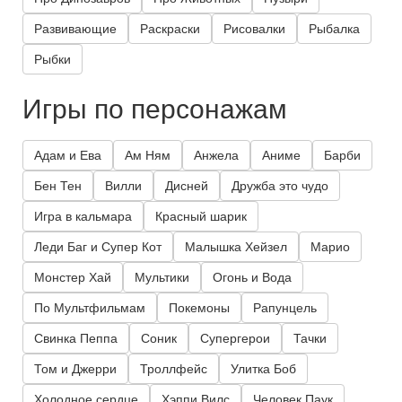
Развивающие
Раскраски
Рисовалки
Рыбалка
Рыбки
Игры по персонажам
Адам и Ева
Ам Ням
Анжела
Аниме
Барби
Бен Тен
Вилли
Дисней
Дружба это чудо
Игра в кальмара
Красный шарик
Леди Баг и Супер Кот
Малышка Хейзел
Марио
Монстер Хай
Мультики
Огонь и Вода
По Мультфильмам
Покемоны
Рапунцель
Свинка Пеппа
Соник
Супергерои
Тачки
Том и Джерри
Троллфейс
Улитка Боб
Холодное сердце
Хэппи Вилс
Человек Паук