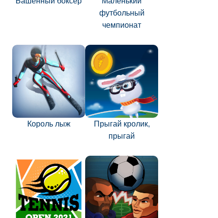
Башенный боксёр
Маленький
футбольный
чемпионат
Король лыж
Прыгай кролик,
прыгай