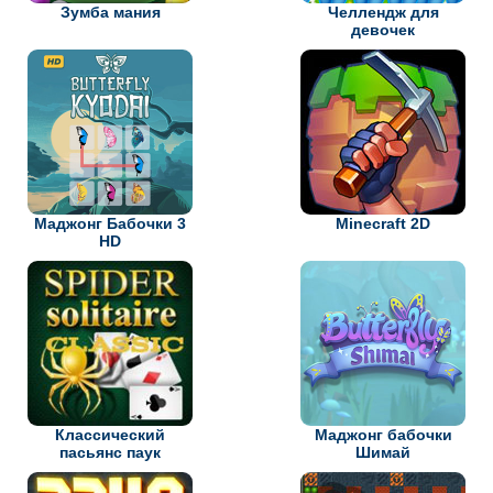
Зумба мания
Челлендж для
девочек
Маджонг Бабочки 3
Minecraft 2D
HD
Классический
Маджонг бабочки
пасьянс паук
Шимай