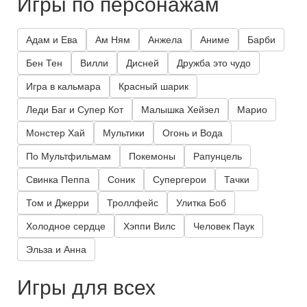
Игры по персонажам
Адам и Ева
Ам Ням
Анжела
Аниме
Барби
Бен Тен
Вилли
Дисней
Дружба это чудо
Игра в кальмара
Красный шарик
Леди Баг и Супер Кот
Малышка Хейзел
Марио
Монстер Хай
Мультики
Огонь и Вода
По Мультфильмам
Покемоны
Рапунцель
Свинка Пеппа
Соник
Супергерои
Тачки
Том и Джерри
Троллфейс
Улитка Боб
Холодное сердце
Хэппи Вилс
Человек Паук
Эльза и Анна
Игры для всех