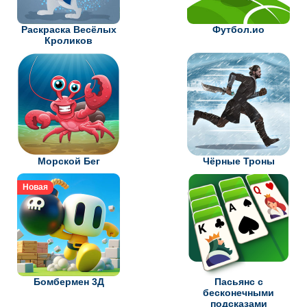
Раскраска Весёлых
Футбол.ио
Кроликов
Морской Бег
Чёрные Троны
Новая
Бомбермен 3Д
Пасьянс с
бесконечными
подсказами