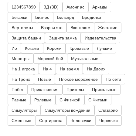
1234567890
3Д (3D)
Амонг ас
Аркады
Бегалки
Бизнес
Бильярд
Бродилки
Вертолеты
Взорви это
Вконтакте
Жестокие
Защита башни
Защита замка
Издевательства
Ио
Когама
Короли
Кровавые
Лучшие
Монстры
Морской бой
Музыкальные
На 1 игрока
На 4
На время
На Двоих
На Троих
Новые
Плохое мороженое
По сети
Побег
Приключения
Приколы
Прикольные
Разные
Ролевые
С Физикой
С Читами
Симуляторы
Симуляторы вождения
Слизарио
Смешные
Сортировка
Человечки
Червячки