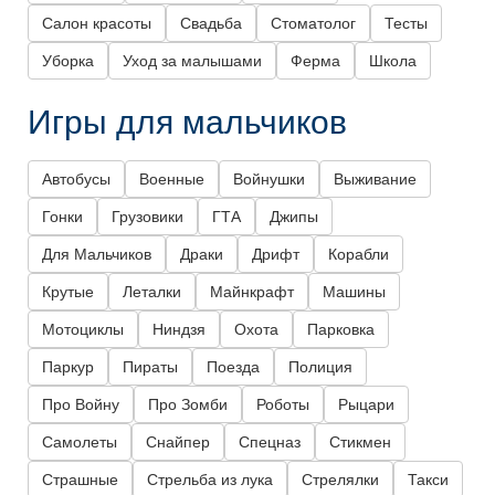
Салон красоты
Свадьба
Стоматолог
Тесты
Уборка
Уход за малышами
Ферма
Школа
Игры для мальчиков
Автобусы
Военные
Войнушки
Выживание
Гонки
Грузовики
ГТА
Джипы
Для Мальчиков
Драки
Дрифт
Корабли
Крутые
Леталки
Майнкрафт
Машины
Мотоциклы
Ниндзя
Охота
Парковка
Паркур
Пираты
Поезда
Полиция
Про Войну
Про Зомби
Роботы
Рыцари
Самолеты
Снайпер
Спецназ
Стикмен
Страшные
Стрельба из лука
Стрелялки
Такси