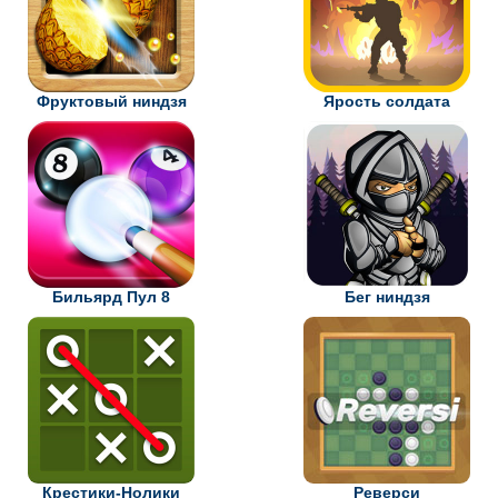
Фруктовый ниндзя
Ярость солдата
Бильярд Пул 8
Бег ниндзя
Крестики-Нолики
Реверси