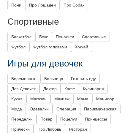
Пони
Про Лошадей
Про Собак
Спортивные
Баскетбол
Бокс
Пенальти
Спортивные
Футбол
Футбол головами
Хоккей
Игры для девочек
Беременные
Больница
Готовить еду
Для Девочек
Доктор
Кафе
Кулинария
Кухня
Магазин
Макияж
Мама
Маникюр
Мода
Одевалки
Операция
Парикмахерская
Переделки
Повар
Поцелуи
Принцессы
Прически
Про Любовь
Ресторан