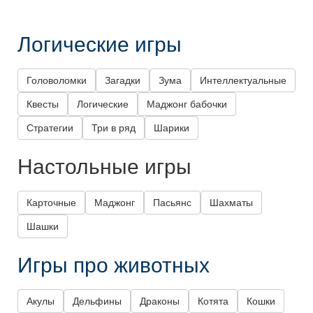
Логические игры
Головоломки
Загадки
Зума
Интеллектуальные
Квесты
Логические
Маджонг бабочки
Стратегии
Три в ряд
Шарики
Настольные игры
Карточные
Маджонг
Пасьянс
Шахматы
Шашки
Игры про животных
Акулы
Дельфины
Драконы
Котята
Кошки