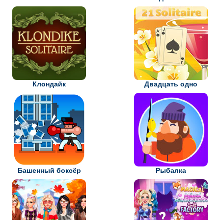
Клондайк
Двадцать одно
Башенный боксёр
Рыбалка