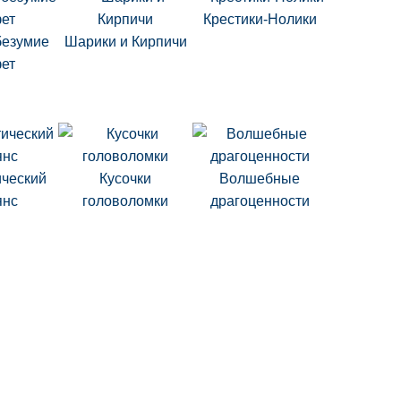
Крестики-Нолики
безумие
Шарики и Кирпичи
ет
ческий
Кусочки
Волшебные
янс
головоломки
драгоценности