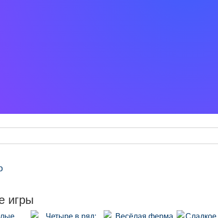
о
е игры