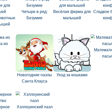
Четыре в ряд:
Весёлая ферма для
Сладкое 
ивотные
Безумие
малышей
конф
лышей
а ио
Математи
пась
Новогодние пазлы
Уход за кошками
Санта Клауса
ерное
Хэллоуинский пазл