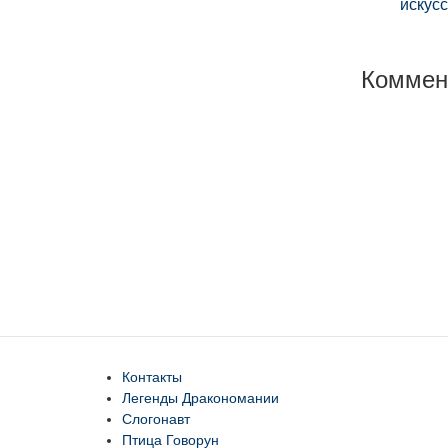
искус
Коммен
Контакты
Легенды Дракономании
Слогонавт
Птица Говорун