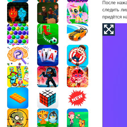
После нажа
следить ли
придётся на