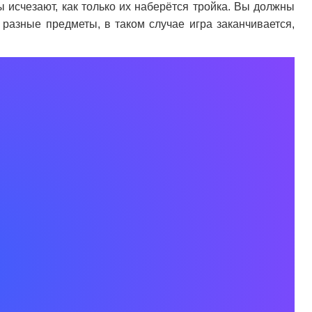
 исчезают, как только их наберётся тройка. Вы должны
 разные предметы, в таком случае игра заканчивается,