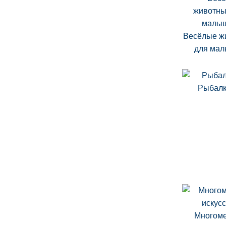
Весёлые ж
для ма
Рыбалк
Многом