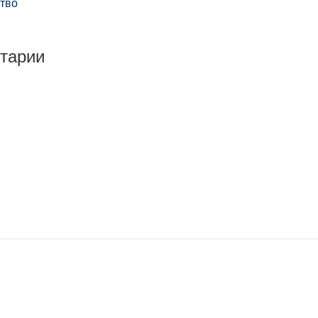
ство
тарии