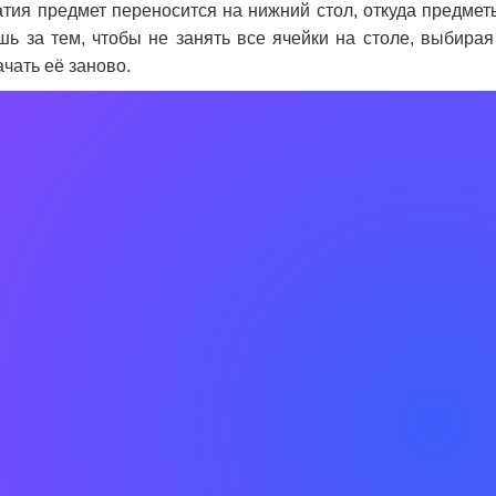
тия предмет переносится на нижний стол, откуда предметы
шь за тем, чтобы не занять все ячейки на столе, выбирая
чать её заново.