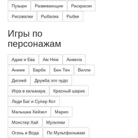
Пузыри
Развивающие
Раскраски
Рисовалки
Рыбалка
Рыбки
Игры по
персонажам
Адам и Ева
Ам Ням
Анжела
Аниме
Барби
Бен Тен
Вилли
Дисней
Дружба это чудо
Игра в кальмара
Красный шарик
Леди Баг и Супер Кот
Малышка Хейзел
Марио
Монстер Хай
Мультики
Огонь и Вода
По Мультфильмам