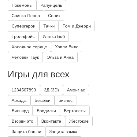
Покемоны
Рапунцель
Свинка Пеппа
Соник
Супергерои
Тачки
Том и Джерри
Троллфейс
Улитка Боб
Холодное сердце
Хэппи Вилс
Человек Паук
Эльза и Анна
Игры для всех
1234567890
3Д (3D)
Амонг ас
Аркады
Бегалки
Бизнес
Бильярд
Бродилки
Вертолеты
Взорви это
Вконтакте
Жестокие
Защита башни
Защита замка