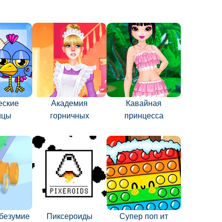
еские
Академия
Кавайная
мцы
горничных
принцесса
безумие
Пиксероиды
Супер поп ит