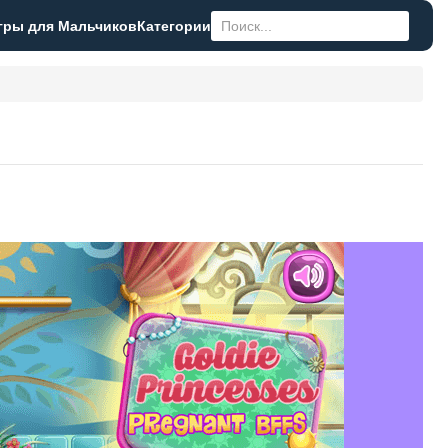
гры для Мальчиков
Категории