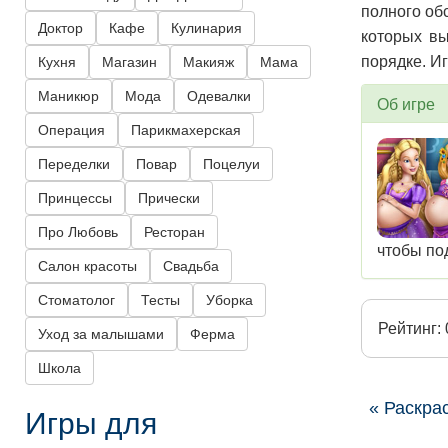
полного об
Доктор
Кафе
Кулинария
которых вы
порядке. И
Кухня
Магазин
Макияж
Мама
Маникюр
Мода
Одевалки
Об игре
Операция
Парикмахерская
Переделки
Повар
Поцелуи
Принцессы
Прически
Про Любовь
Ресторан
чтобы по
Салон красоты
Свадьба
Стоматолог
Тесты
Уборка
Рейтинг: 
Уход за малышами
Ферма
Школа
« Раскра
Игры для