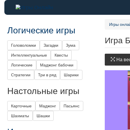
Игры онла
Логические игры
Игра 
Головоломки
Загадки
Зума
Интеллектуальные
Квесты
На вес
Логические
Маджонг бабочки
Стратегии
Три в ряд
Шарики
Настольные игры
Карточные
Маджонг
Пасьянс
Шахматы
Шашки