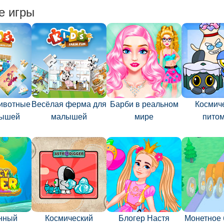
е игры
ивотные
Весёлая ферма для
Барби в реальном
Космич
лышей
малышей
мире
пито
нный
Космический
Блогер Настя
Монетное 