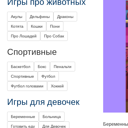
Игры про животных
Акулы
Дельфины
Драконы
Котята
Кошки
Пони
Про Лошадей
Про Собак
Спортивные
Баскетбол
Бокс
Пенальти
Спортивные
Футбол
Футбол головами
Хоккей
Игры для девочек
Беременные
Больница
Беременные
Готовить еду
Для Девочек