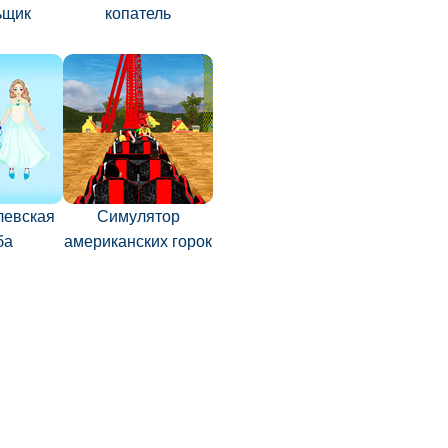
ьщик
копатель
левская
Симулятор
ба
американских горок