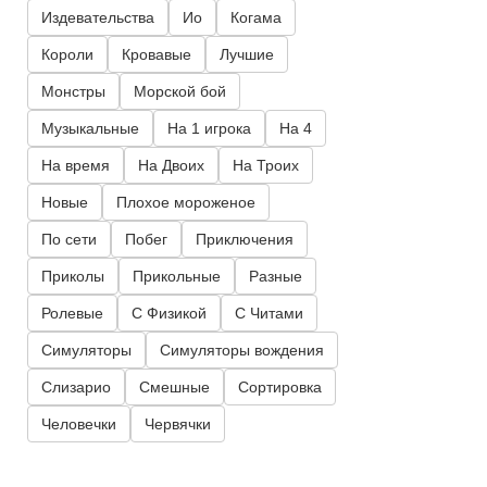
Издевательства
Ио
Когама
Короли
Кровавые
Лучшие
Монстры
Морской бой
Музыкальные
На 1 игрока
На 4
На время
На Двоих
На Троих
Новые
Плохое мороженое
По сети
Побег
Приключения
Приколы
Прикольные
Разные
Ролевые
С Физикой
С Читами
Симуляторы
Симуляторы вождения
Слизарио
Смешные
Сортировка
Человечки
Червячки