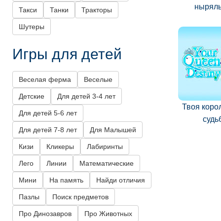
нырял
Такси
Танки
Тракторы
Шутеры
Игры для детей
Веселая ферма
Веселые
Детские
Для детей 3-4 лет
Твоя коро
Для детей 5-6 лет
судь
Для детей 7-8 лет
Для Малышей
Кизи
Кликеры
Лабиринты
Лего
Линии
Математические
Мини
На память
Найди отличия
Пазлы
Поиск предметов
Про Динозавров
Про Животных