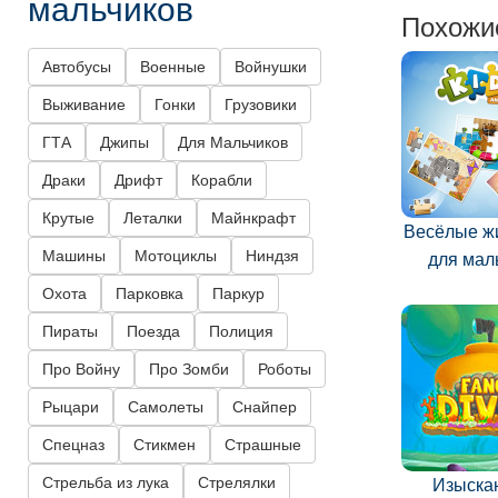
мальчиков
Похожи
Автобусы
Военные
Войнушки
Выживание
Гонки
Грузовики
ГТА
Джипы
Для Мальчиков
Драки
Дрифт
Корабли
Крутые
Леталки
Майнкрафт
Весёлые ж
Машины
Мотоциклы
Ниндзя
для ма
Охота
Парковка
Паркур
Пираты
Поезда
Полиция
Про Войну
Про Зомби
Роботы
Рыцари
Самолеты
Снайпер
Спецназ
Стикмен
Страшные
Стрельба из лука
Стрелялки
Изыска