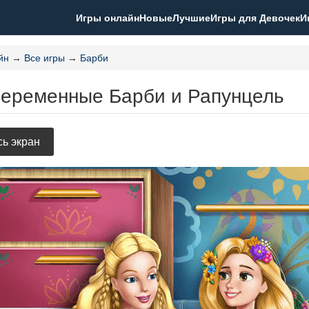
Игры онлайн
Новые
Лучшие
Игры для Девочек
И
йн
→
Все игры
→
Барби
Беременные Барби и Рапунцель
ь экран