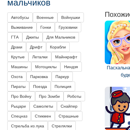
мальчиков
Похожи
Автобусы
Военные
Войнушки
Выживание
Гонки
Грузовики
ГТА
Джипы
Для Мальчиков
Драки
Дрифт
Корабли
Крутые
Леталки
Майнкрафт
Машины
Мотоциклы
Ниндзя
Пасхальна
буд
Охота
Парковка
Паркур
Пираты
Поезда
Полиция
Про Войну
Про Зомби
Роботы
Рыцари
Самолеты
Снайпер
Спецназ
Стикмен
Страшные
Стрельба из лука
Стрелялки