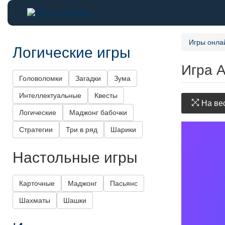
Игры онла
Логические игры
Игра 
Головоломки
Загадки
Зума
Интеллектуальные
Квесты
На вес
Логические
Маджонг бабочки
Стратегии
Три в ряд
Шарики
Настольные игры
Карточные
Маджонг
Пасьянс
Шахматы
Шашки