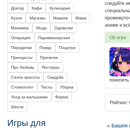
следуйте и
Доктор
Кафе
Кулинария
специальны
промежуточ
Кухня
Магазин
Макияж
Мама
аниме и всё
Маникюр
Мода
Одевалки
Об игре
Операция
Парикмахерская
Переделки
Повар
Поцелуи
Принцессы
Прически
Про Любовь
Ресторан
Салон красоты
Свадьба
понизить 
Стоматолог
Тесты
Уборка
Уход за малышами
Ферма
Рейтинг: 
Школа
Игры для
« Башня 