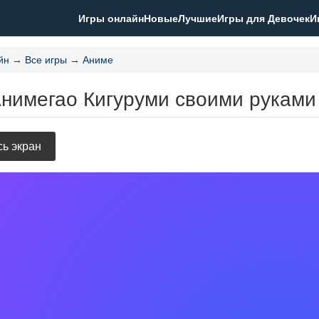
Игры онлайн
Новые
Лучшие
Игры для Девочек
И
йн
→
Все игры
→
Аниме
Анимегао Кигуруми своими руками
ь экран