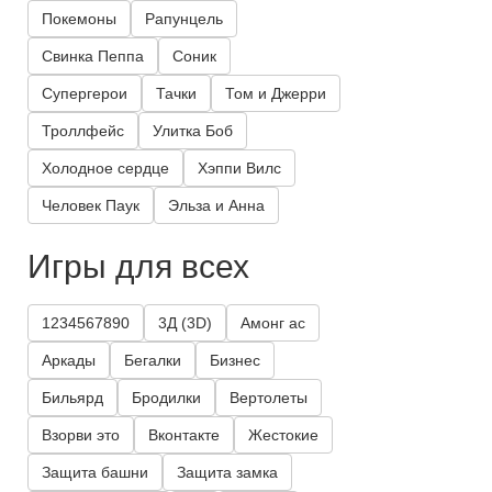
Покемоны
Рапунцель
Свинка Пеппа
Соник
Супергерои
Тачки
Том и Джерри
Троллфейс
Улитка Боб
Холодное сердце
Хэппи Вилс
Человек Паук
Эльза и Анна
Игры для всех
1234567890
3Д (3D)
Амонг ас
Аркады
Бегалки
Бизнес
Бильярд
Бродилки
Вертолеты
Взорви это
Вконтакте
Жестокие
Защита башни
Защита замка