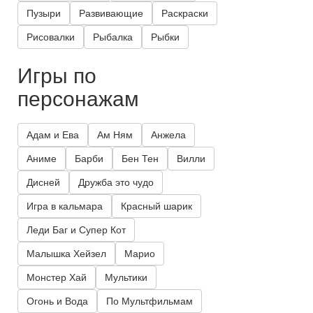
Пузыри
Развивающие
Раскраски
Рисовалки
Рыбалка
Рыбки
Игры по
персонажам
Адам и Ева
Ам Ням
Анжела
Аниме
Барби
Бен Тен
Вилли
Дисней
Дружба это чудо
Игра в кальмара
Красный шарик
Леди Баг и Супер Кот
Малышка Хейзел
Марио
Монстер Хай
Мультики
Огонь и Вода
По Мультфильмам