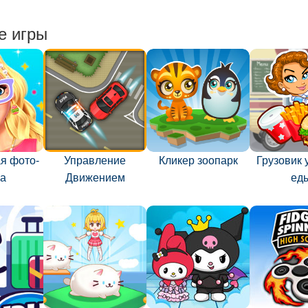
е игры
я фото-
Управление
Кликер зоопарк
Грузовик 
ка
Движением
ед