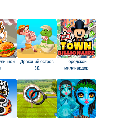
уличной
Драконий остров
Городской
ы
3Д
миллиардер