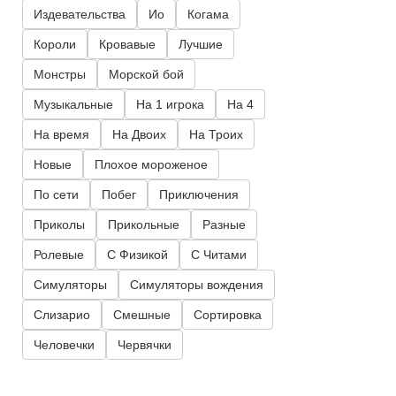
Издевательства
Ио
Когама
Короли
Кровавые
Лучшие
Монстры
Морской бой
Музыкальные
На 1 игрока
На 4
На время
На Двоих
На Троих
Новые
Плохое мороженое
По сети
Побег
Приключения
Приколы
Прикольные
Разные
Ролевые
С Физикой
С Читами
Симуляторы
Симуляторы вождения
Слизарио
Смешные
Сортировка
Человечки
Червячки