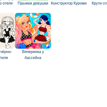
р отеля
Прыжки девушки
Конструктор Куроми
Крути с
 чёрно-
Вечеринка у
стиле
бассейна