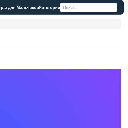
гры для Мальчиков
Категории