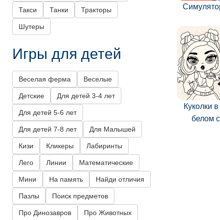
Симулято
Такси
Танки
Тракторы
Шутеры
Игры для детей
Веселая ферма
Веселые
Детские
Для детей 3-4 лет
Куколки в
Для детей 5-6 лет
белом 
Для детей 7-8 лет
Для Малышей
Кизи
Кликеры
Лабиринты
Лего
Линии
Математические
Мини
На память
Найди отличия
Пазлы
Поиск предметов
Про Динозавров
Про Животных