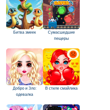
Битва змеек
Сумасшедшие
пещеры
Добро и Зло:
В стиле смайлика
одевалка