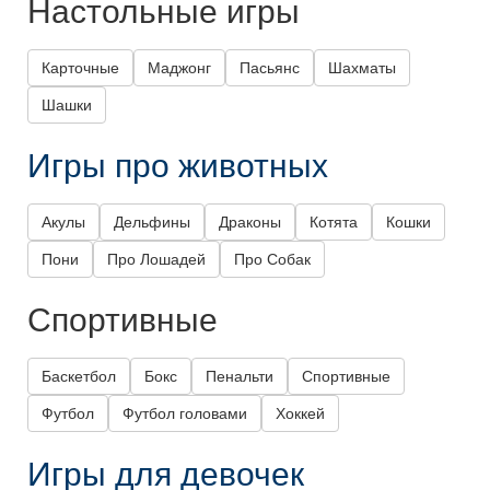
Настольные игры
Карточные
Маджонг
Пасьянс
Шахматы
Шашки
Игры про животных
Акулы
Дельфины
Драконы
Котята
Кошки
Пони
Про Лошадей
Про Собак
Спортивные
Баскетбол
Бокс
Пенальти
Спортивные
Футбол
Футбол головами
Хоккей
Игры для девочек