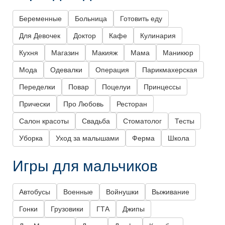
Беременные
Больница
Готовить еду
Для Девочек
Доктор
Кафе
Кулинария
Кухня
Магазин
Макияж
Мама
Маникюр
Мода
Одевалки
Операция
Парикмахерская
Переделки
Повар
Поцелуи
Принцессы
Прически
Про Любовь
Ресторан
Салон красоты
Свадьба
Стоматолог
Тесты
Уборка
Уход за малышами
Ферма
Школа
Игры для мальчиков
Автобусы
Военные
Войнушки
Выживание
Гонки
Грузовики
ГТА
Джипы