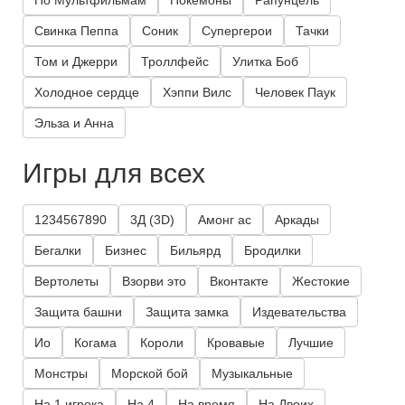
По Мультфильмам
Покемоны
Рапунцель
Свинка Пеппа
Соник
Супергерои
Тачки
Том и Джерри
Троллфейс
Улитка Боб
Холодное сердце
Хэппи Вилс
Человек Паук
Эльза и Анна
Игры для всех
1234567890
3Д (3D)
Амонг ас
Аркады
Бегалки
Бизнес
Бильярд
Бродилки
Вертолеты
Взорви это
Вконтакте
Жестокие
Защита башни
Защита замка
Издевательства
Ио
Когама
Короли
Кровавые
Лучшие
Монстры
Морской бой
Музыкальные
На 1 игрока
На 4
На время
На Двоих