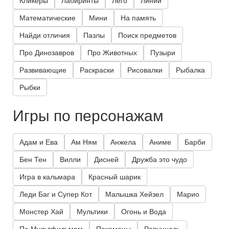
Кликеры
Лабиринты
Лего
Линии
Математические
Мини
На память
Найди отличия
Пазлы
Поиск предметов
Про Динозавров
Про Животных
Пузыри
Развивающие
Раскраски
Рисовалки
Рыбалка
Рыбки
Игры по персонажам
Адам и Ева
Ам Ням
Анжела
Аниме
Барби
Бен Тен
Вилли
Дисней
Дружба это чудо
Игра в кальмара
Красный шарик
Леди Баг и Супер Кот
Малышка Хейзел
Марио
Монстер Хай
Мультики
Огонь и Вода