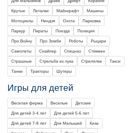
Для Мальчиков
Драки
Дрифт
Корабли
Крутые
Леталки
Майнкрафт
Машины
Мотоциклы
Ниндзя
Охота
Парковка
Паркур
Пираты
Поезда
Полиция
Про Войну
Про Зомби
Роботы
Рыцари
Самолеты
Снайпер
Спецназ
Стикмен
Страшные
Стрельба из лука
Стрелялки
Такси
Танки
Тракторы
Шутеры
Игры для детей
Веселая ферма
Веселые
Детские
Для детей 3-4 лет
Для детей 5-6 лет
Для детей 7-8 лет
Для Малышей
Кизи