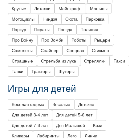
Крутые
Леталки
Майнкрафт
Машины
Мотоциклы
Ниндзя
Охота
Парковка
Паркур
Пираты
Поезда
Полиция
Про Войну
Про Зомби
Роботы
Рыцари
Самолеты
Снайпер
Спецназ
Стикмен
Страшные
Стрельба из лука
Стрелялки
Такси
Танки
Тракторы
Шутеры
Игры для детей
Веселая ферма
Веселые
Детские
Для детей 3-4 лет
Для детей 5-6 лет
Для детей 7-8 лет
Для Малышей
Кизи
Кликеры
Лабиринты
Лего
Линии