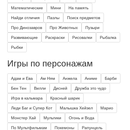
Математические
Мини
На память
Найди отличия
Пазлы
Поиск предметов
Про Динозавров
Про Животных
Пузыри
Развивающие
Раскраски
Рисовалки
Рыбалка
Рыбки
Игры по персонажам
Адам и Ева
Ам Ням
Анжела
Аниме
Барби
Бен Тен
Вилли
Дисней
Дружба это чудо
Игра в кальмара
Красный шарик
Леди Баг и Супер Кот
Малышка Хейзел
Марио
Монстер Хай
Мультики
Огонь и Вода
По Мультфильмам
Покемоны
Рапунцель