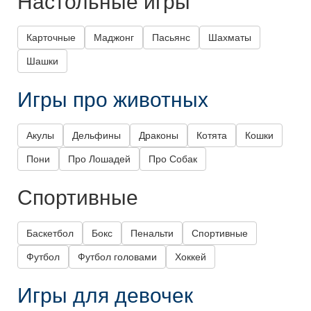
Настольные игры
Карточные
Маджонг
Пасьянс
Шахматы
Шашки
Игры про животных
Акулы
Дельфины
Драконы
Котята
Кошки
Пони
Про Лошадей
Про Собак
Спортивные
Баскетбол
Бокс
Пенальти
Спортивные
Футбол
Футбол головами
Хоккей
Игры для девочек