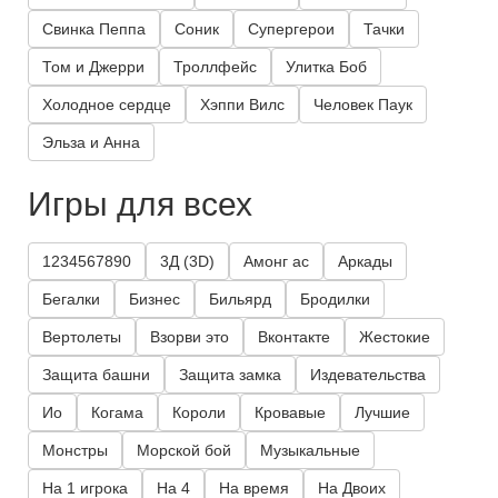
Свинка Пеппа
Соник
Супергерои
Тачки
Том и Джерри
Троллфейс
Улитка Боб
Холодное сердце
Хэппи Вилс
Человек Паук
Эльза и Анна
Игры для всех
1234567890
3Д (3D)
Амонг ас
Аркады
Бегалки
Бизнес
Бильярд
Бродилки
Вертолеты
Взорви это
Вконтакте
Жестокие
Защита башни
Защита замка
Издевательства
Ио
Когама
Короли
Кровавые
Лучшие
Монстры
Морской бой
Музыкальные
На 1 игрока
На 4
На время
На Двоих