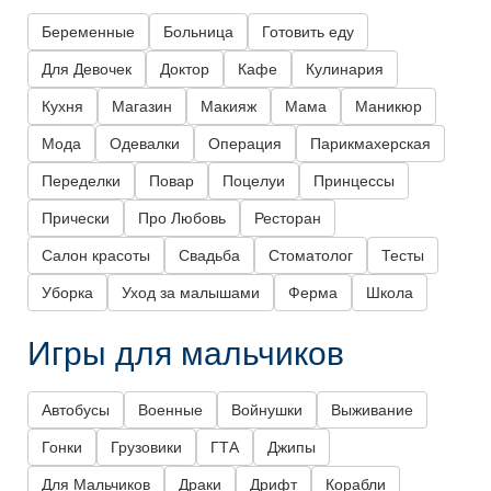
Беременные
Больница
Готовить еду
Для Девочек
Доктор
Кафе
Кулинария
Кухня
Магазин
Макияж
Мама
Маникюр
Мода
Одевалки
Операция
Парикмахерская
Переделки
Повар
Поцелуи
Принцессы
Прически
Про Любовь
Ресторан
Салон красоты
Свадьба
Стоматолог
Тесты
Уборка
Уход за малышами
Ферма
Школа
Игры для мальчиков
Автобусы
Военные
Войнушки
Выживание
Гонки
Грузовики
ГТА
Джипы
Для Мальчиков
Драки
Дрифт
Корабли