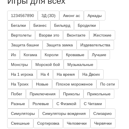
Игры для всех
1234567890
3Д (3D)
Амонг ас
Аркады
Бегалки
Бизнес
Бильярд
Бродилки
Вертолеты
Взорви это
Вконтакте
Жестокие
Защита башни
Защита замка
Издевательства
Ио
Когама
Короли
Кровавые
Лучшие
Монстры
Морской бой
Музыкальные
На 1 игрока
На 4
На время
На Двоих
На Троих
Новые
Плохое мороженое
По сети
Побег
Приключения
Приколы
Прикольные
Разные
Ролевые
С Физикой
С Читами
Симуляторы
Симуляторы вождения
Слизарио
Смешные
Сортировка
Человечки
Червячки