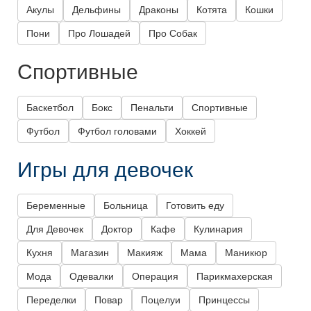
Акулы
Дельфины
Драконы
Котята
Кошки
Пони
Про Лошадей
Про Собак
Спортивные
Баскетбол
Бокс
Пенальти
Спортивные
Футбол
Футбол головами
Хоккей
Игры для девочек
Беременные
Больница
Готовить еду
Для Девочек
Доктор
Кафе
Кулинария
Кухня
Магазин
Макияж
Мама
Маникюр
Мода
Одевалки
Операция
Парикмахерская
Переделки
Повар
Поцелуи
Принцессы