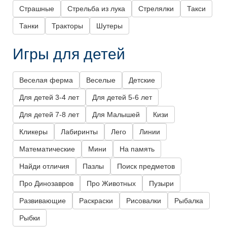
Страшные
Стрельба из лука
Стрелялки
Такси
Танки
Тракторы
Шутеры
Игры для детей
Веселая ферма
Веселые
Детские
Для детей 3-4 лет
Для детей 5-6 лет
Для детей 7-8 лет
Для Малышей
Кизи
Кликеры
Лабиринты
Лего
Линии
Математические
Мини
На память
Найди отличия
Пазлы
Поиск предметов
Про Динозавров
Про Животных
Пузыри
Развивающие
Раскраски
Рисовалки
Рыбалка
Рыбки