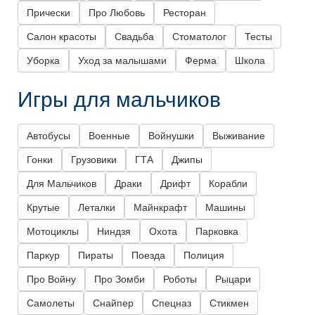
Прически
Про Любовь
Ресторан
Салон красоты
Свадьба
Стоматолог
Тесты
Уборка
Уход за малышами
Ферма
Школа
Игры для мальчиков
Автобусы
Военные
Войнушки
Выживание
Гонки
Грузовики
ГТА
Джипы
Для Мальчиков
Драки
Дрифт
Корабли
Крутые
Леталки
Майнкрафт
Машины
Мотоциклы
Ниндзя
Охота
Парковка
Паркур
Пираты
Поезда
Полиция
Про Войну
Про Зомби
Роботы
Рыцари
Самолеты
Снайпер
Спецназ
Стикмен