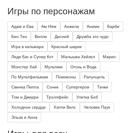
Игры по персонажам
Адам и Ева
Ам Ням
Анжела
Аниме
Барби
Бен Тен
Вилли
Дисней
Дружба это чудо
Игра в кальмара
Красный шарик
Леди Баг и Супер Кот
Малышка Хейзел
Марио
Монстер Хай
Мультики
Огонь и Вода
По Мультфильмам
Покемоны
Рапунцель
Свинка Пеппа
Соник
Супергерои
Тачки
Том и Джерри
Троллфейс
Улитка Боб
Холодное сердце
Хэппи Вилс
Человек Паук
Эльза и Анна