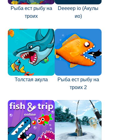
Рыба ест рыбу на
Deeeep io (Акулы
троих
ио)
Толстая акула
Рыба ест рыбу на
троих 2