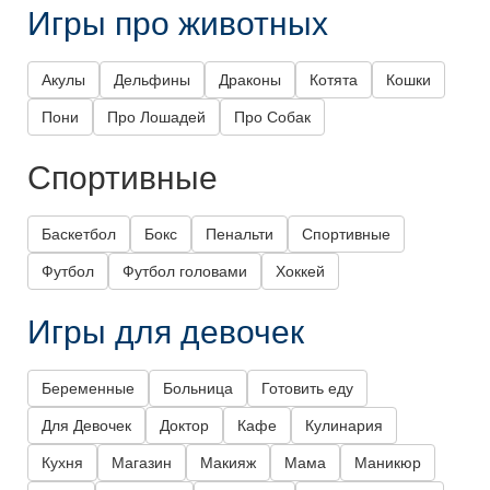
Игры про животных
Акулы
Дельфины
Драконы
Котята
Кошки
Пони
Про Лошадей
Про Собак
Спортивные
Баскетбол
Бокс
Пенальти
Спортивные
Футбол
Футбол головами
Хоккей
Игры для девочек
Беременные
Больница
Готовить еду
Для Девочек
Доктор
Кафе
Кулинария
Кухня
Магазин
Макияж
Мама
Маникюр