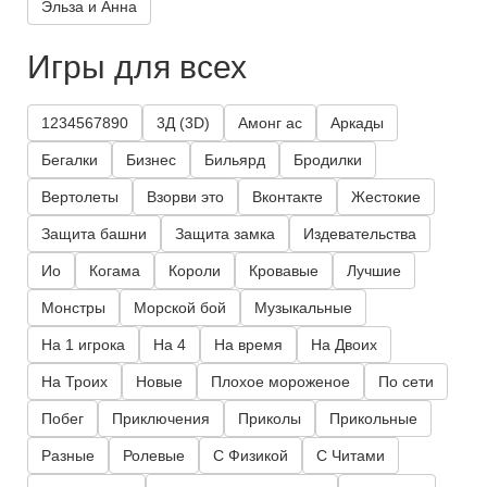
Эльза и Анна
Игры для всех
1234567890
3Д (3D)
Амонг ас
Аркады
Бегалки
Бизнес
Бильярд
Бродилки
Вертолеты
Взорви это
Вконтакте
Жестокие
Защита башни
Защита замка
Издевательства
Ио
Когама
Короли
Кровавые
Лучшие
Монстры
Морской бой
Музыкальные
На 1 игрока
На 4
На время
На Двоих
На Троих
Новые
Плохое мороженое
По сети
Побег
Приключения
Приколы
Прикольные
Разные
Ролевые
С Физикой
С Читами