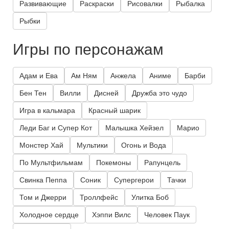
Развивающие
Раскраски
Рисовалки
Рыбалка
Рыбки
Игры по персонажам
Адам и Ева
Ам Ням
Анжела
Аниме
Барби
Бен Тен
Вилли
Дисней
Дружба это чудо
Игра в кальмара
Красный шарик
Леди Баг и Супер Кот
Малышка Хейзел
Марио
Монстер Хай
Мультики
Огонь и Вода
По Мультфильмам
Покемоны
Рапунцель
Свинка Пеппа
Соник
Супергерои
Тачки
Том и Джерри
Троллфейс
Улитка Боб
Холодное сердце
Хэппи Вилс
Человек Паук