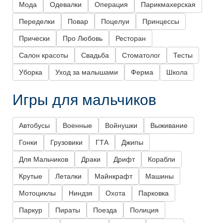
Мода
Одевалки
Операция
Парикмахерская
Переделки
Повар
Поцелуи
Принцессы
Прически
Про Любовь
Ресторан
Салон красоты
Свадьба
Стоматолог
Тесты
Уборка
Уход за малышами
Ферма
Школа
Игры для мальчиков
Автобусы
Военные
Войнушки
Выживание
Гонки
Грузовики
ГТА
Джипы
Для Мальчиков
Драки
Дрифт
Корабли
Крутые
Леталки
Майнкрафт
Машины
Мотоциклы
Ниндзя
Охота
Парковка
Паркур
Пираты
Поезда
Полиция