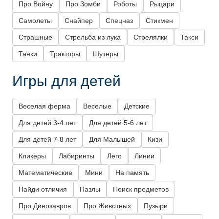
Про Войну
Про Зомби
Роботы
Рыцари
Самолеты
Снайпер
Спецназ
Стикмен
Страшные
Стрельба из лука
Стрелялки
Такси
Танки
Тракторы
Шутеры
Игры для детей
Веселая ферма
Веселые
Детские
Для детей 3-4 лет
Для детей 5-6 лет
Для детей 7-8 лет
Для Малышей
Кизи
Кликеры
Лабиринты
Лего
Линии
Математические
Мини
На память
Найди отличия
Пазлы
Поиск предметов
Про Динозавров
Про Животных
Пузыри