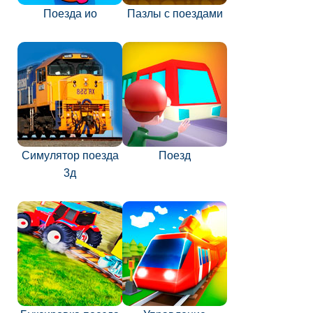
Поезда ио
Пазлы с поездами
Симулятор поезда
Поезд
3д