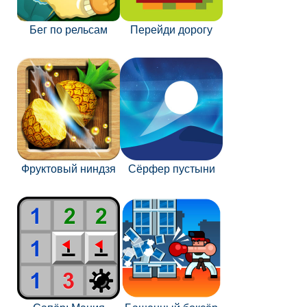
Бег по рельсам
Перейди дорогу
Фруктовый ниндзя
Сёрфер пустыни