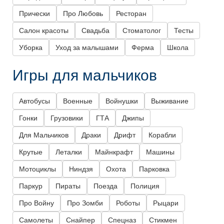
Прически
Про Любовь
Ресторан
Салон красоты
Свадьба
Стоматолог
Тесты
Уборка
Уход за малышами
Ферма
Школа
Игры для мальчиков
Автобусы
Военные
Войнушки
Выживание
Гонки
Грузовики
ГТА
Джипы
Для Мальчиков
Драки
Дрифт
Корабли
Крутые
Леталки
Майнкрафт
Машины
Мотоциклы
Ниндзя
Охота
Парковка
Паркур
Пираты
Поезда
Полиция
Про Войну
Про Зомби
Роботы
Рыцари
Самолеты
Снайпер
Спецназ
Стикмен