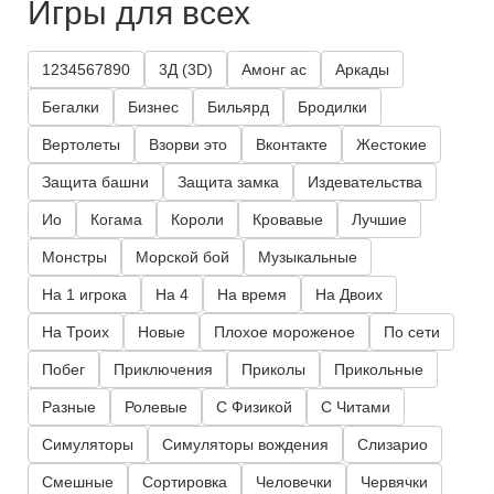
Игры для всех
1234567890
3Д (3D)
Амонг ас
Аркады
Бегалки
Бизнес
Бильярд
Бродилки
Вертолеты
Взорви это
Вконтакте
Жестокие
Защита башни
Защита замка
Издевательства
Ио
Когама
Короли
Кровавые
Лучшие
Монстры
Морской бой
Музыкальные
На 1 игрока
На 4
На время
На Двоих
На Троих
Новые
Плохое мороженое
По сети
Побег
Приключения
Приколы
Прикольные
Разные
Ролевые
С Физикой
С Читами
Симуляторы
Симуляторы вождения
Слизарио
Смешные
Сортировка
Человечки
Червячки