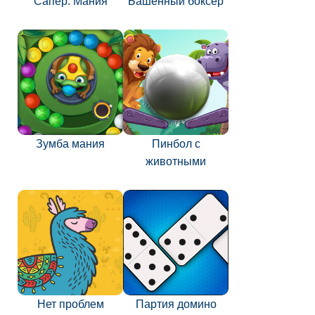
Сапёр: Мания
Башенный боксёр
Зумба мания
Пинбол с
животными
Нет проблем
Партия домино