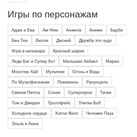
Игры по персонажам
Адам и Ева
Ам Ням
Анжела
Аниме
Барби
Бен Тен
Вилли
Дисней
Дружба это чудо
Игра в кальмара
Красный шарик
Леди Баг и Супер Кот
Малышка Хейзел
Марио
Монстер Хай
Мультики
Огонь и Вода
По Мультфильмам
Покемоны
Рапунцель
Свинка Пеппа
Соник
Супергерои
Тачки
Том и Джерри
Троллфейс
Улитка Боб
Холодное сердце
Хэппи Вилс
Человек Паук
Эльза и Анна