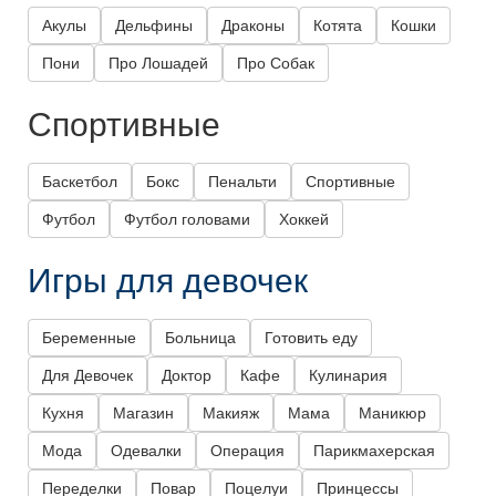
Акулы
Дельфины
Драконы
Котята
Кошки
Пони
Про Лошадей
Про Собак
Спортивные
Баскетбол
Бокс
Пенальти
Спортивные
Футбол
Футбол головами
Хоккей
Игры для девочек
Беременные
Больница
Готовить еду
Для Девочек
Доктор
Кафе
Кулинария
Кухня
Магазин
Макияж
Мама
Маникюр
Мода
Одевалки
Операция
Парикмахерская
Переделки
Повар
Поцелуи
Принцессы