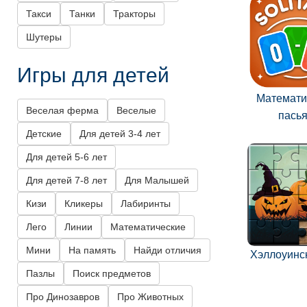
Такси
Танки
Тракторы
Шутеры
Игры для детей
Математи
Веселая ферма
Веселые
пась
Детские
Для детей 3-4 лет
Для детей 5-6 лет
Для детей 7-8 лет
Для Малышей
Кизи
Кликеры
Лабиринты
Лего
Линии
Математические
Мини
На память
Найди отличия
Хэллоуинс
Пазлы
Поиск предметов
Про Динозавров
Про Животных