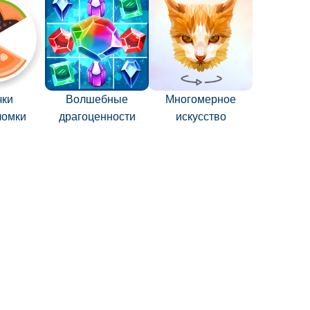
чки
Волшебные
Многомерное
ломки
драгоценности
искусство