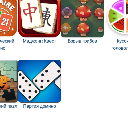
ческий
Маджонг: Квест
Взрыв грибов
Кусо
янс
голово
кий пазл
Партия домино