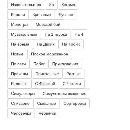
Издевательства
Ио
Когама
Короли
Кровавые
Лучшие
Монстры
Морской бой
Музыкальные
На 1 игрока
На 4
На время
На Двоих
На Троих
Новые
Плохое мороженое
По сети
Побег
Приключения
Приколы
Прикольные
Разные
Ролевые
С Физикой
С Читами
Симуляторы
Симуляторы вождения
Слизарио
Смешные
Сортировка
Человечки
Червячки