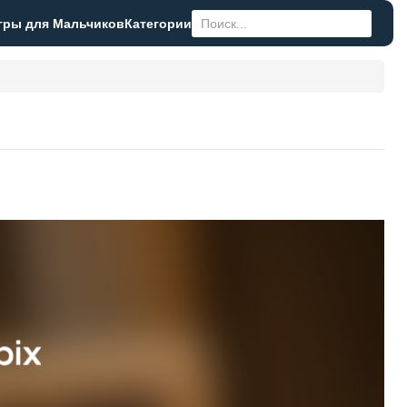
гры для Мальчиков
Категории