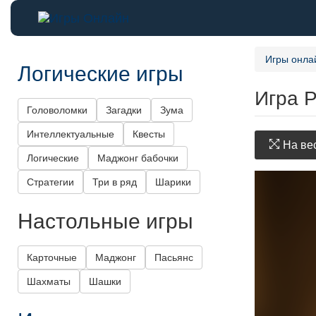
Игры онла
Логические игры
Игра Р
Головоломки
Загадки
Зума
Интеллектуальные
Квесты
На вес
Логические
Маджонг бабочки
Стратегии
Три в ряд
Шарики
Настольные игры
Карточные
Маджонг
Пасьянс
Шахматы
Шашки