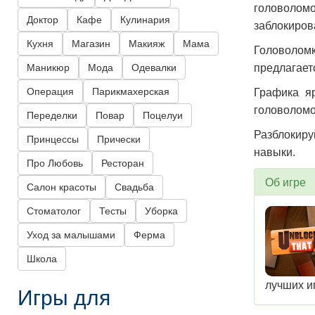
головоломо
Доктор
Кафе
Кулинария
заблокиров
Кухня
Магазин
Макияж
Мама
Головоломк
Маникюр
Мода
Одевалки
предлагает
Операция
Парикмахерская
Графика яр
головоломо
Переделки
Повар
Поцелуи
Разблокиру
Принцессы
Прически
навыки.
Про Любовь
Ресторан
Об игре
Салон красоты
Свадьба
Стоматолог
Тесты
Уборка
Уход за малышами
Ферма
Школа
лучших и
Игры для