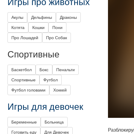
Игры про животных
Акулы
Дельфины
Драконы
Котята
Кошки
Пони
Про Лошадей
Про Собак
Спортивные
Баскетбол
Бокс
Пенальти
Спортивные
Футбол
Футбол головами
Хоккей
Игры для девочек
Беременные
Больница
Разблокиру
Готовить еду
Для Девочек