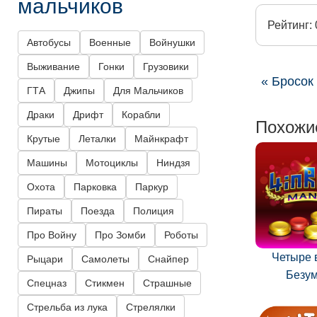
мальчиков
Рейтинг: 
Автобусы
Военные
Войнушки
Выживание
Гонки
Грузовики
« Бросок
ГТА
Джипы
Для Мальчиков
Драки
Дрифт
Корабли
Похожи
Крутые
Леталки
Майнкрафт
Машины
Мотоциклы
Ниндзя
Охота
Парковка
Паркур
Пираты
Поезда
Полиция
Про Войну
Про Зомби
Роботы
Четыре в
Рыцари
Самолеты
Снайпер
Безу
Спецназ
Стикмен
Страшные
Стрельба из лука
Стрелялки