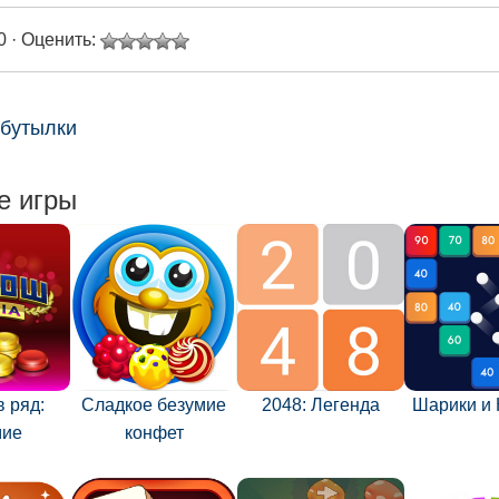
0 · Оценить:
 бутылки
е игры
 ряд:
Сладкое безумие
2048: Легенда
Шарики и 
мие
конфет