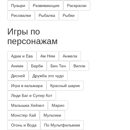
Пузыри
Развивающие
Раскраски
Рисовалки
Рыбалка
Рыбки
Игры по
персонажам
Адам и Ева
Ам Ням
Анжела
Аниме
Барби
Бен Тен
Вилли
Дисней
Дружба это чудо
Игра в кальмара
Красный шарик
Леди Баг и Супер Кот
Малышка Хейзел
Марио
Монстер Хай
Мультики
Огонь и Вода
По Мультфильмам