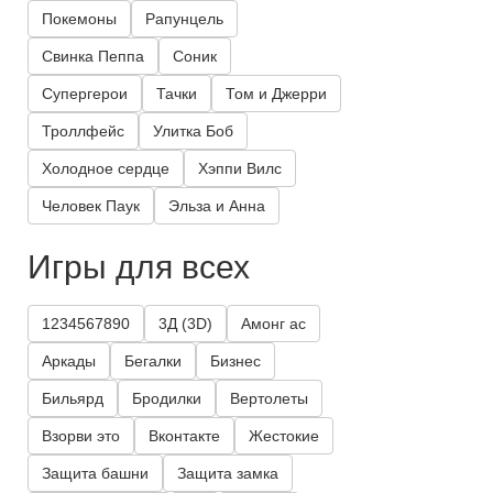
Покемоны
Рапунцель
Свинка Пеппа
Соник
Супергерои
Тачки
Том и Джерри
Троллфейс
Улитка Боб
Холодное сердце
Хэппи Вилс
Человек Паук
Эльза и Анна
Игры для всех
1234567890
3Д (3D)
Амонг ас
Аркады
Бегалки
Бизнес
Бильярд
Бродилки
Вертолеты
Взорви это
Вконтакте
Жестокие
Защита башни
Защита замка