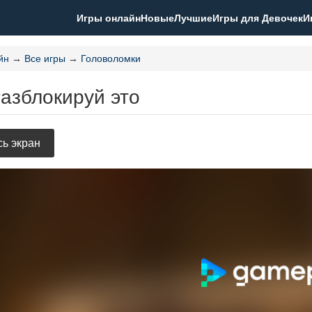
Игры онлайн
Новые
Лучшие
Игры для Девочек
И
йн
→
Все игры
→
Головоломки
азблокируй это
ь экран