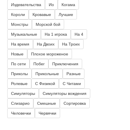
Издевательства
Ио
Когама
Короли
Кровавые
Лучшие
Монстры
Морской бой
Музыкальные
На 1 игрока
На 4
На время
На Двоих
На Троих
Новые
Плохое мороженое
По сети
Побег
Приключения
Приколы
Прикольные
Разные
Ролевые
С Физикой
С Читами
Симуляторы
Симуляторы вождения
Слизарио
Смешные
Сортировка
Человечки
Червячки