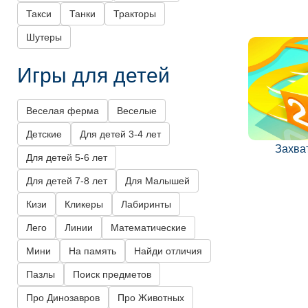
Такси
Танки
Тракторы
Шутеры
Игры для детей
Веселая ферма
Веселые
Детские
Для детей 3-4 лет
Захват
Для детей 5-6 лет
Для детей 7-8 лет
Для Малышей
Кизи
Кликеры
Лабиринты
Лего
Линии
Математические
Мини
На память
Найди отличия
Пазлы
Поиск предметов
Про Динозавров
Про Животных