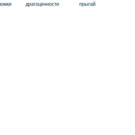
ломки
драгоценности
прыгай