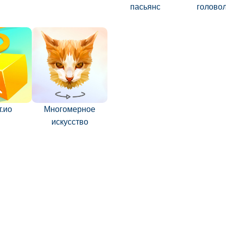
пасьянс
голово
.ио
Многомерное
искусство