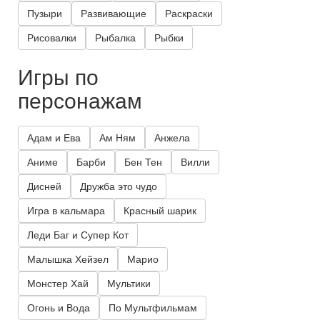
Пузыри
Развивающие
Раскраски
Рисовалки
Рыбалка
Рыбки
Игры по
персонажам
Адам и Ева
Ам Ням
Анжела
Аниме
Барби
Бен Тен
Вилли
Дисней
Дружба это чудо
Игра в кальмара
Красный шарик
Леди Баг и Супер Кот
Малышка Хейзел
Марио
Монстер Хай
Мультики
Огонь и Вода
По Мультфильмам