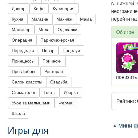
в нижней 
Доктор
Кафе
Кулинария
неограниче
перейти на
Кухня
Магазин
Макияж
Мама
Маникюр
Мода
Одевалки
Об игре
Операция
Парикмахерская
Переделки
Повар
Поцелуи
Принцессы
Прически
Про Любовь
Ресторан
понизить 
Салон красоты
Свадьба
Стоматолог
Тесты
Уборка
Рейтинг: 
Уход за малышами
Ферма
Школа
« Мини 
Игры для