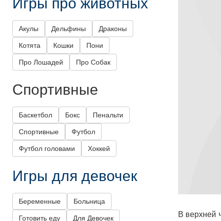
Игры про животных
Акулы
Дельфины
Драконы
Котята
Кошки
Пони
Про Лошадей
Про Собак
Спортивные
Баскетбол
Бокс
Пенальти
Спортивные
Футбол
Футбол головами
Хоккей
Игры для девочек
Беременные
Больница
В верхней 
Готовить еду
Для Девочек