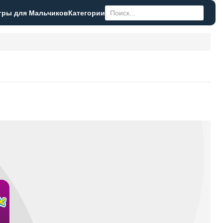
гры для Мальчиков
Категории