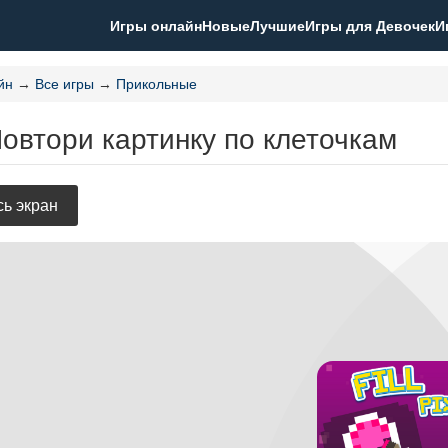
Игры онлайн
Новые
Лучшие
Игры для Девочек
И
йн
→
Все игры
→
Прикольные
овтори картинку по клеточкам
ь экран