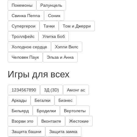
Покемоны
Рапунцель
Свинка Пеппа
Соник
Супергерои
Тачки
Том и Джерри
Троллфейс
Улитка Боб
Холодное сердце
Хэппи Вилс
Человек Паук
Эльза и Анна
Игры для всех
1234567890
3Д (3D)
Амонг ас
Аркады
Бегалки
Бизнес
Бильярд
Бродилки
Вертолеты
Взорви это
Вконтакте
Жестокие
Защита башни
Защита замка