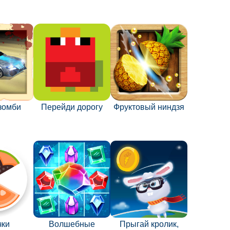
зомби
Перейди дорогу
Фруктовый ниндзя
чки
Волшебные
Прыгай кролик,