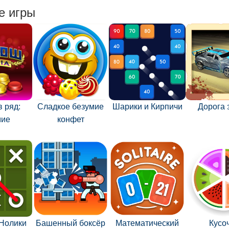
е игры
 ряд:
Сладкое безумие
Шарики и Кирпичи
Дорога 
мие
конфет
-Нолики
Башенный боксёр
Математический
Кусо