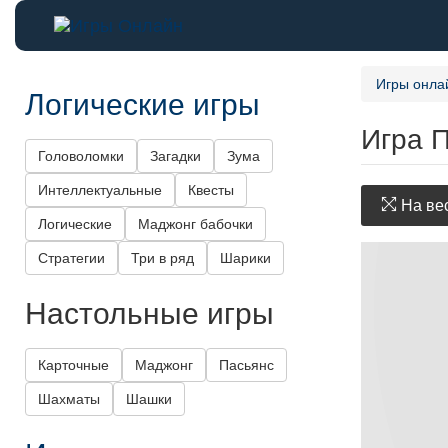
Игры онла
Логические игры
Игра П
Головоломки
Загадки
Зума
Интеллектуальные
Квесты
На вес
Логические
Маджонг бабочки
Стратегии
Три в ряд
Шарики
Настольные игры
Карточные
Маджонг
Пасьянс
Шахматы
Шашки