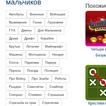
мальчиков
Похожи
Автобусы
Военные
Войнушки
Выживание
Гонки
Грузовики
ГТА
Джипы
Для Мальчиков
Драки
Дрифт
Корабли
Крутые
Леталки
Майнкрафт
Четыре в
Машины
Мотоциклы
Ниндзя
Безу
Охота
Парковка
Паркур
Пираты
Поезда
Полиция
Про Войну
Про Зомби
Роботы
Рыцари
Самолеты
Снайпер
Спецназ
Стикмен
Страшные
Стрельба из лука
Стрелялки
Крестики