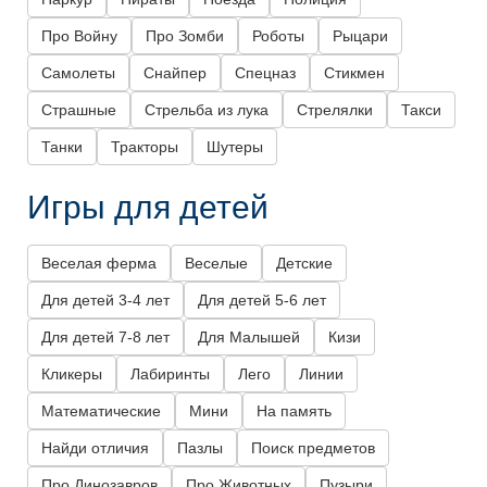
Про Войну
Про Зомби
Роботы
Рыцари
Самолеты
Снайпер
Спецназ
Стикмен
Страшные
Стрельба из лука
Стрелялки
Такси
Танки
Тракторы
Шутеры
Игры для детей
Веселая ферма
Веселые
Детские
Для детей 3-4 лет
Для детей 5-6 лет
Для детей 7-8 лет
Для Малышей
Кизи
Кликеры
Лабиринты
Лего
Линии
Математические
Мини
На память
Найди отличия
Пазлы
Поиск предметов
Про Динозавров
Про Животных
Пузыри