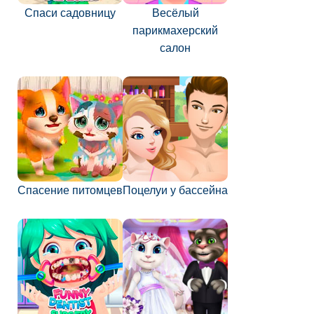
Спаси садовницу
Весёлый
парикмахерский
салон
Спасение питомцев
Поцелуи у бассейна