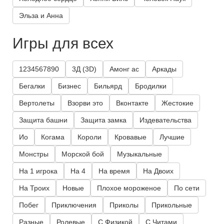
Эльза и Анна
Игры для всех
1234567890
3Д (3D)
Амонг ас
Аркады
Бегалки
Бизнес
Бильярд
Бродилки
Вертолеты
Взорви это
Вконтакте
Жестокие
Защита башни
Защита замка
Издевательства
Ио
Когама
Короли
Кровавые
Лучшие
Монстры
Морской бой
Музыкальные
На 1 игрока
На 4
На время
На Двоих
На Троих
Новые
Плохое мороженое
По сети
Побег
Приключения
Приколы
Прикольные
Разные
Ролевые
С Физикой
С Читами