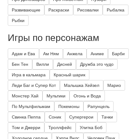
Развивающие
Раскраски
Рисовалки
Рыбалка
Рыбки
Игры по персонажам
Адам и Ева
Ам Ням
Анжела
Аниме
Барби
Бен Тен
Вилли
Дисней
Дружба это чудо
Игра в кальмара
Красный шарик
Леди Баг и Супер Кот
Малышка Хейзел
Марио
Монстер Хай
Мультики
Огонь и Вода
По Мультфильмам
Покемоны
Рапунцель
Свинка Пеппа
Соник
Супергерои
Тачки
Том и Джерри
Троллфейс
Улитка Боб
Холодное сердце
Хэппи Вилс
Человек Паук