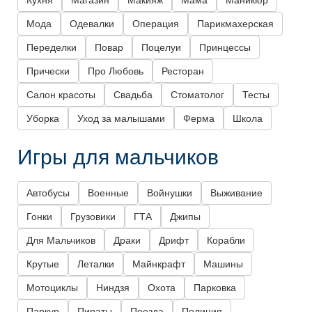
Кухня
Магазин
Макияж
Мама
Маникюр
Мода
Одевалки
Операция
Парикмахерская
Переделки
Повар
Поцелуи
Принцессы
Прически
Про Любовь
Ресторан
Салон красоты
Свадьба
Стоматолог
Тесты
Уборка
Уход за малышами
Ферма
Школа
Игры для мальчиков
Автобусы
Военные
Войнушки
Выживание
Гонки
Грузовики
ГТА
Джипы
Для Мальчиков
Драки
Дрифт
Корабли
Крутые
Леталки
Майнкрафт
Машины
Мотоциклы
Ниндзя
Охота
Парковка
Паркур
Пираты
Поезда
Полиция