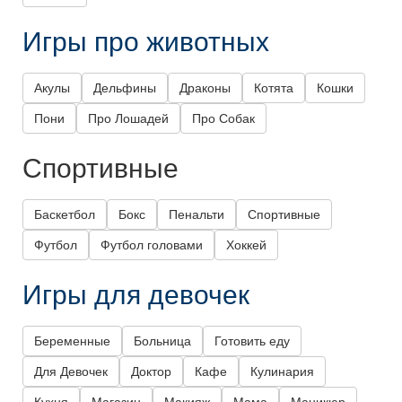
Игры про животных
Акулы
Дельфины
Драконы
Котята
Кошки
Пони
Про Лошадей
Про Собак
Спортивные
Баскетбол
Бокс
Пенальти
Спортивные
Футбол
Футбол головами
Хоккей
Игры для девочек
Беременные
Больница
Готовить еду
Для Девочек
Доктор
Кафе
Кулинария