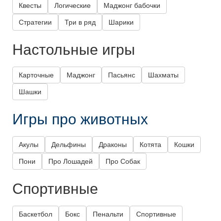
Квесты
Логические
Маджонг бабочки
Стратегии
Три в ряд
Шарики
Настольные игры
Карточные
Маджонг
Пасьянс
Шахматы
Шашки
Игры про животных
Акулы
Дельфины
Драконы
Котята
Кошки
Пони
Про Лошадей
Про Собак
Спортивные
Баскетбол
Бокс
Пенальти
Спортивные