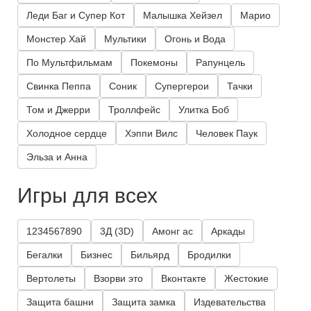
Леди Баг и Супер Кот
Малышка Хейзел
Марио
Монстер Хай
Мультики
Огонь и Вода
По Мультфильмам
Покемоны
Рапунцель
Свинка Пеппа
Соник
Супергерои
Тачки
Том и Джерри
Троллфейс
Улитка Боб
Холодное сердце
Хэппи Вилс
Человек Паук
Эльза и Анна
Игры для всех
1234567890
3Д (3D)
Амонг ас
Аркады
Бегалки
Бизнес
Бильярд
Бродилки
Вертолеты
Взорви это
Вконтакте
Жестокие
Защита башни
Защита замка
Издевательства