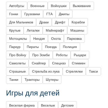
Автобусы
Военные
Войнушки
Выживание
Гонки
Грузовики
ГТА
Джипы
Для Мальчиков
Драки
Дрифт
Корабли
Крутые
Леталки
Майнкрафт
Машины
Мотоциклы
Ниндзя
Охота
Парковка
Паркур
Пираты
Поезда
Полиция
Про Войну
Про Зомби
Роботы
Рыцари
Самолеты
Снайпер
Спецназ
Стикмен
Страшные
Стрельба из лука
Стрелялки
Такси
Танки
Тракторы
Шутеры
Игры для детей
Веселая ферма
Веселые
Детские