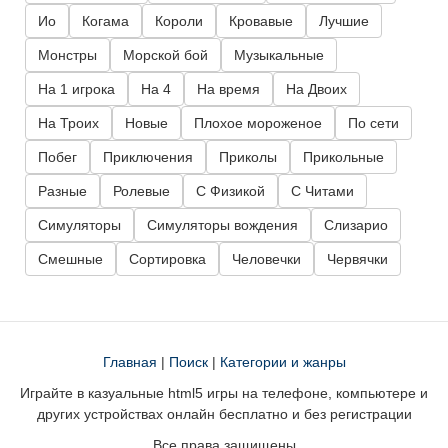
Ио
Когама
Короли
Кровавые
Лучшие
Монстры
Морской бой
Музыкальные
На 1 игрока
На 4
На время
На Двоих
На Троих
Новые
Плохое мороженое
По сети
Побег
Приключения
Приколы
Прикольные
Разные
Ролевые
С Физикой
С Читами
Симуляторы
Симуляторы вождения
Слизарио
Смешные
Сортировка
Человечки
Червячки
Главная
|
Поиск
|
Категории и жанры
Играйте в казуальные html5 игры на телефоне, компьютере и
других устройствах онлайн бесплатно и без регистрации
Все права защищены