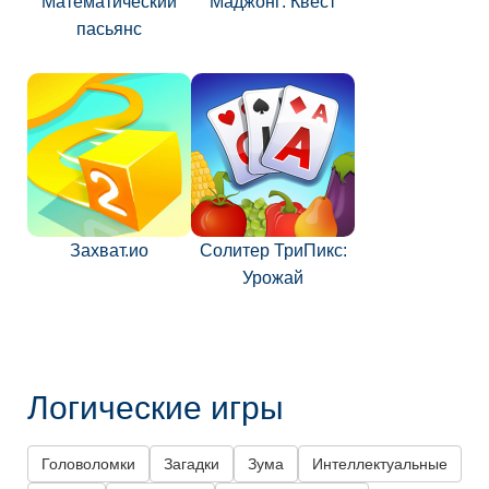
Математический
Маджонг: Квест
пасьянс
Захват.ио
Солитер ТриПикс:
Урожай
Логические игры
Головоломки
Загадки
Зума
Интеллектуальные