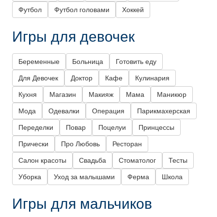
Футбол
Футбол головами
Хоккей
Игры для девочек
Беременные
Больница
Готовить еду
Для Девочек
Доктор
Кафе
Кулинария
Кухня
Магазин
Макияж
Мама
Маникюр
Мода
Одевалки
Операция
Парикмахерская
Переделки
Повар
Поцелуи
Принцессы
Прически
Про Любовь
Ресторан
Салон красоты
Свадьба
Стоматолог
Тесты
Уборка
Уход за малышами
Ферма
Школа
Игры для мальчиков