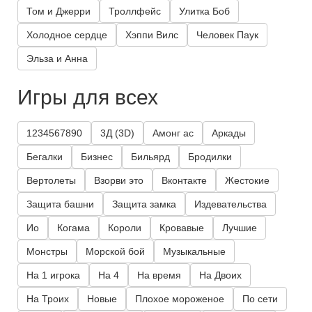
Том и Джерри
Троллфейс
Улитка Боб
Холодное сердце
Хэппи Вилс
Человек Паук
Эльза и Анна
Игры для всех
1234567890
3Д (3D)
Амонг ас
Аркады
Бегалки
Бизнес
Бильярд
Бродилки
Вертолеты
Взорви это
Вконтакте
Жестокие
Защита башни
Защита замка
Издевательства
Ио
Когама
Короли
Кровавые
Лучшие
Монстры
Морской бой
Музыкальные
На 1 игрока
На 4
На время
На Двоих
На Троих
Новые
Плохое мороженое
По сети