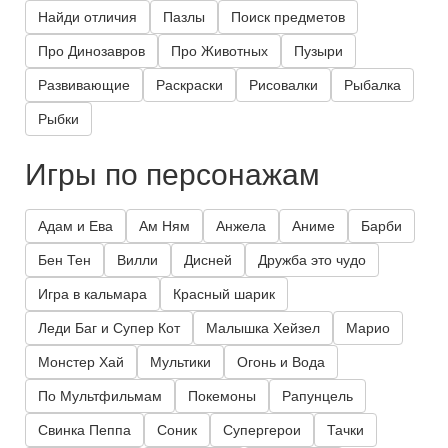
Найди отличия
Пазлы
Поиск предметов
Про Динозавров
Про Животных
Пузыри
Развивающие
Раскраски
Рисовалки
Рыбалка
Рыбки
Игры по персонажам
Адам и Ева
Ам Ням
Анжела
Аниме
Барби
Бен Тен
Вилли
Дисней
Дружба это чудо
Игра в кальмара
Красный шарик
Леди Баг и Супер Кот
Малышка Хейзел
Марио
Монстер Хай
Мультики
Огонь и Вода
По Мультфильмам
Покемоны
Рапунцель
Свинка Пеппа
Соник
Супергерои
Тачки