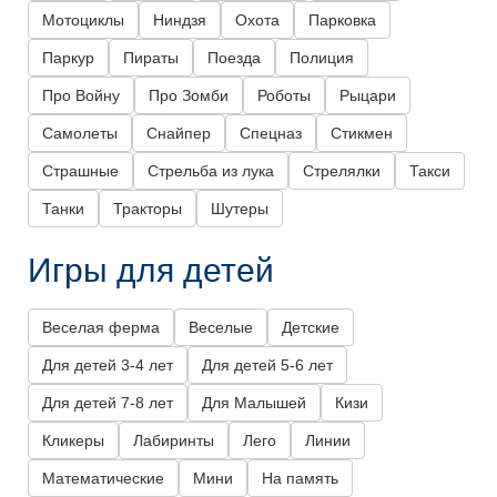
Мотоциклы
Ниндзя
Охота
Парковка
Паркур
Пираты
Поезда
Полиция
Про Войну
Про Зомби
Роботы
Рыцари
Самолеты
Снайпер
Спецназ
Стикмен
Страшные
Стрельба из лука
Стрелялки
Такси
Танки
Тракторы
Шутеры
Игры для детей
Веселая ферма
Веселые
Детские
Для детей 3-4 лет
Для детей 5-6 лет
Для детей 7-8 лет
Для Малышей
Кизи
Кликеры
Лабиринты
Лего
Линии
Математические
Мини
На память