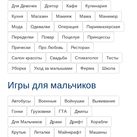
Для Девочек
Доктор
Кафе
Кулинария
Кухня
Магазин
Макияж
Мама
Маникюр
Мода
Одевалки
Операция
Парикмахерская
Переделки
Повар
Поцелуи
Принцессы
Прически
Про Любовь
Ресторан
Салон красоты
Свадьба
Стоматолог
Тесты
Уборка
Уход за малышами
Ферма
Школа
Игры для мальчиков
Автобусы
Военные
Войнушки
Выживание
Гонки
Грузовики
ГТА
Джипы
Для Мальчиков
Драки
Дрифт
Корабли
Крутые
Леталки
Майнкрафт
Машины