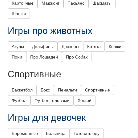
Карточные
Маджонг
Пасьянс
Шахматы
Шашки
Игры про животных
Акулы
Дельфины
Драконы
Котята
Кошки
Пони
Про Лошадей
Про Собак
Спортивные
Баскетбол
Бокс
Пенальти
Спортивные
Футбол
Футбол головами
Хоккей
Игры для девочек
Беременные
Больница
Готовить еду