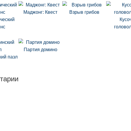
Маджонг: Квест
Взрыв грибов
ческий
Кусо
янс
голово
Партия домино
кий пазл
тарии