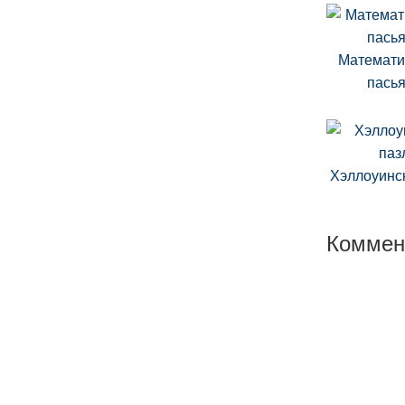
Математи
пась
Хэллоуинс
Коммен