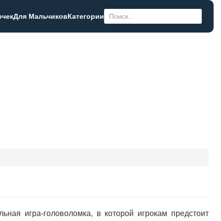
очек
Для Мальчиков
Категории
льная игра-головоломка, в которой игрокам предстоит