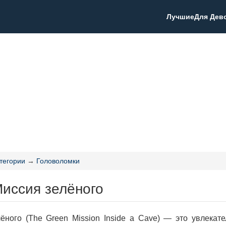
Лучшие
Для Дев
тегории
→
Головоломки
Миссия зелёного
ёного (The Green Mission Inside a Cave) — это увлекате