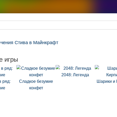
чения Стива в Майнкрафт
е игры
2048: Легенда
 ряд:
Сладкое безумие
Шарики и 
мие
конфет