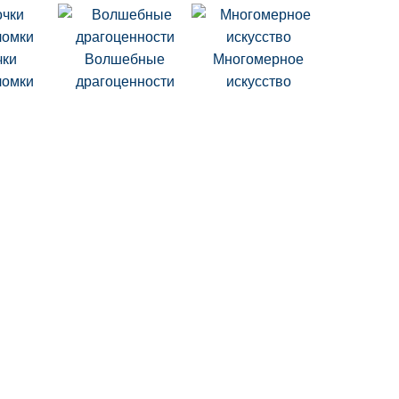
чки
Волшебные
Многомерное
ломки
драгоценности
искусство