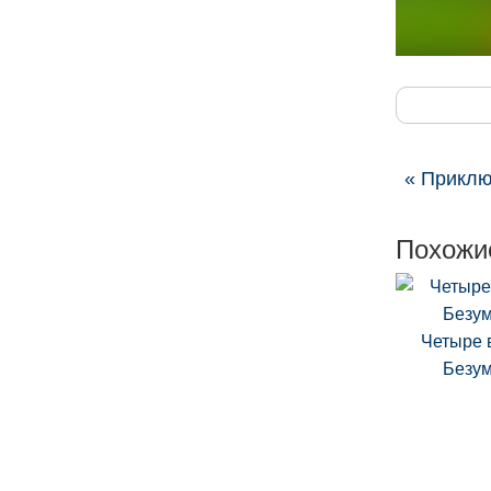
« Приклю
Похожи
Четыре в
Безу