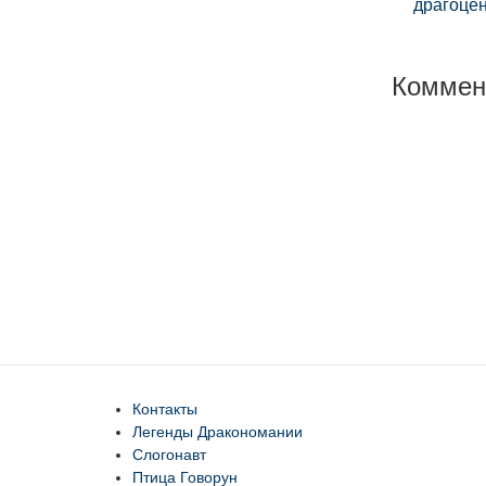
драгоце
Коммен
Контакты
Легенды Дракономании
Слогонавт
Птица Говорун