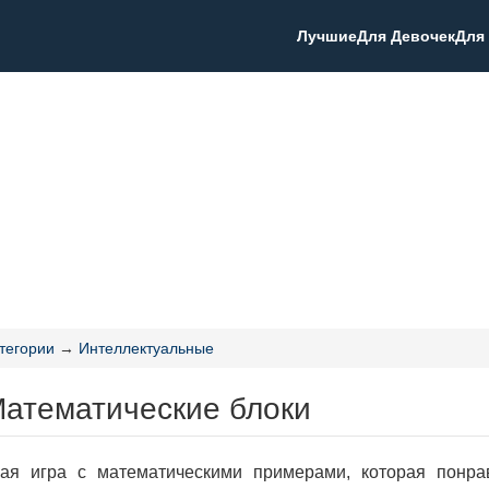
Лучшие
Для Девочек
Для
тегории
→
Интеллектуальные
Математические блоки
ая игра с математическими примерами, которая понрав