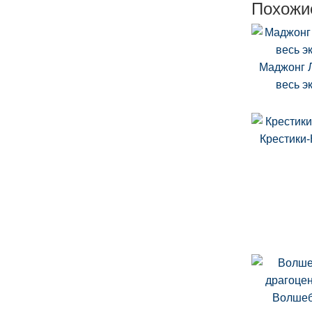
Похожи
Маджонг 
весь э
Крестики
Волше