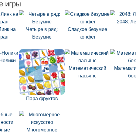
е игры
2048: Л
Линк на
Четыре в ряд:
Сладкое безумие
кран
Безумие
конфет
-Нолики
Математический
Математи
пасьянс
бок
Пара фруктов
бные
Многомерное