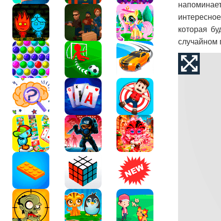
напоминае
интересное
которая бу
случайном 