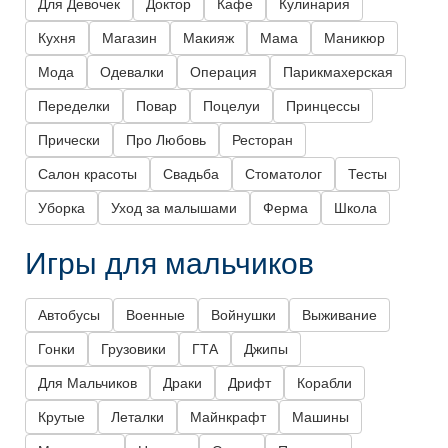
Для Девочек
Доктор
Кафе
Кулинария
Кухня
Магазин
Макияж
Мама
Маникюр
Мода
Одевалки
Операция
Парикмахерская
Переделки
Повар
Поцелуи
Принцессы
Прически
Про Любовь
Ресторан
Салон красоты
Свадьба
Стоматолог
Тесты
Уборка
Уход за малышами
Ферма
Школа
Игры для мальчиков
Автобусы
Военные
Войнушки
Выживание
Гонки
Грузовики
ГТА
Джипы
Для Мальчиков
Драки
Дрифт
Корабли
Крутые
Леталки
Майнкрафт
Машины