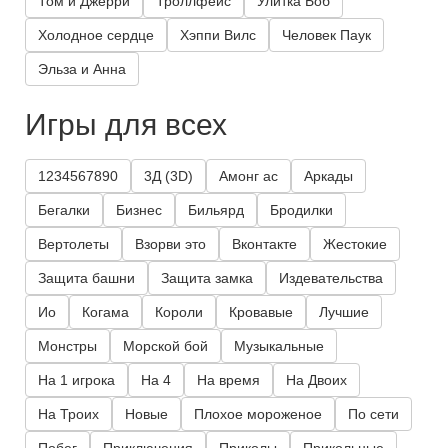
Том и Джерри
Троллфейс
Улитка Боб
Холодное сердце
Хэппи Вилс
Человек Паук
Эльза и Анна
Игры для всех
1234567890
3Д (3D)
Амонг ас
Аркады
Бегалки
Бизнес
Бильярд
Бродилки
Вертолеты
Взорви это
Вконтакте
Жестокие
Защита башни
Защита замка
Издевательства
Ио
Когама
Короли
Кровавые
Лучшие
Монстры
Морской бой
Музыкальные
На 1 игрока
На 4
На время
На Двоих
На Троих
Новые
Плохое мороженое
По сети