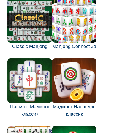
Classic Mahjong
Mahjong Connect 3d
Пасьянс Маджонг
Маджонг Наследие
классик
классик