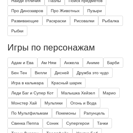
Найди отличия
Пазлы
Поиск предметов
Про Динозавров
Про Животных
Пузыри
Развивающие
Раскраски
Рисовалки
Рыбалка
Рыбки
Игры по персонажам
Адам и Ева
Ам Ням
Анжела
Аниме
Барби
Бен Тен
Вилли
Дисней
Дружба это чудо
Игра в кальмара
Красный шарик
Леди Баг и Супер Кот
Малышка Хейзел
Марио
Монстер Хай
Мультики
Огонь и Вода
По Мультфильмам
Покемоны
Рапунцель
Свинка Пеппа
Соник
Супергерои
Тачки