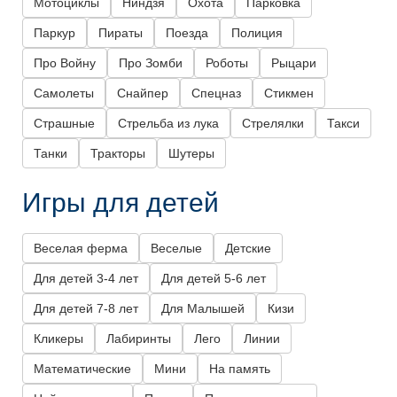
Мотоциклы
Ниндзя
Охота
Парковка
Паркур
Пираты
Поезда
Полиция
Про Войну
Про Зомби
Роботы
Рыцари
Самолеты
Снайпер
Спецназ
Стикмен
Страшные
Стрельба из лука
Стрелялки
Такси
Танки
Тракторы
Шутеры
Игры для детей
Веселая ферма
Веселые
Детские
Для детей 3-4 лет
Для детей 5-6 лет
Для детей 7-8 лет
Для Малышей
Кизи
Кликеры
Лабиринты
Лего
Линии
Математические
Мини
На память