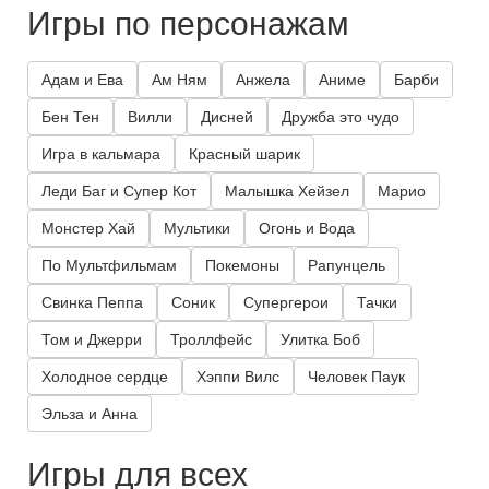
Игры по персонажам
Адам и Ева
Ам Ням
Анжела
Аниме
Барби
Бен Тен
Вилли
Дисней
Дружба это чудо
Игра в кальмара
Красный шарик
Леди Баг и Супер Кот
Малышка Хейзел
Марио
Монстер Хай
Мультики
Огонь и Вода
По Мультфильмам
Покемоны
Рапунцель
Свинка Пеппа
Соник
Супергерои
Тачки
Том и Джерри
Троллфейс
Улитка Боб
Холодное сердце
Хэппи Вилс
Человек Паук
Эльза и Анна
Игры для всех