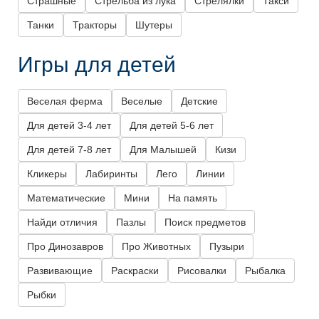
Страшные
Стрельба из лука
Стрелялки
Такси
Танки
Тракторы
Шутеры
Игры для детей
Веселая ферма
Веселые
Детские
Для детей 3-4 лет
Для детей 5-6 лет
Для детей 7-8 лет
Для Малышей
Кизи
Кликеры
Лабиринты
Лего
Линии
Математические
Мини
На память
Найди отличия
Пазлы
Поиск предметов
Про Динозавров
Про Животных
Пузыри
Развивающие
Раскраски
Рисовалки
Рыбалка
Рыбки