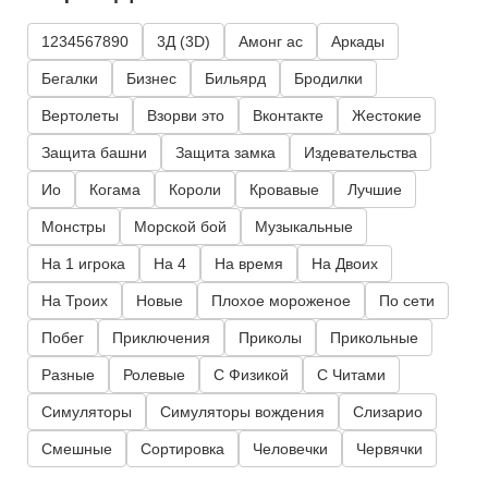
1234567890
3Д (3D)
Амонг ас
Аркады
Бегалки
Бизнес
Бильярд
Бродилки
Вертолеты
Взорви это
Вконтакте
Жестокие
Защита башни
Защита замка
Издевательства
Ио
Когама
Короли
Кровавые
Лучшие
Монстры
Морской бой
Музыкальные
На 1 игрока
На 4
На время
На Двоих
На Троих
Новые
Плохое мороженое
По сети
Побег
Приключения
Приколы
Прикольные
Разные
Ролевые
С Физикой
С Читами
Симуляторы
Симуляторы вождения
Слизарио
Смешные
Сортировка
Человечки
Червячки