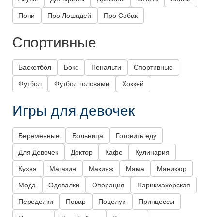
Пони
Про Лошадей
Про Собак
Спортивные
Баскетбол
Бокс
Пенальти
Спортивные
Футбол
Футбол головами
Хоккей
Игры для девочек
Беременные
Больница
Готовить еду
Для Девочек
Доктор
Кафе
Кулинария
Кухня
Магазин
Макияж
Мама
Маникюр
Мода
Одевалки
Операция
Парикмахерская
Переделки
Повар
Поцелуи
Принцессы