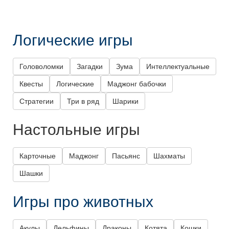
Логические игры
Головоломки
Загадки
Зума
Интеллектуальные
Квесты
Логические
Маджонг бабочки
Стратегии
Три в ряд
Шарики
Настольные игры
Карточные
Маджонг
Пасьянс
Шахматы
Шашки
Игры про животных
Акулы
Дельфины
Драконы
Котята
Кошки