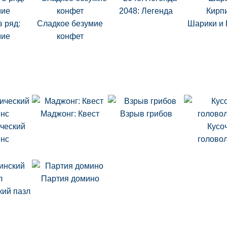
2048: Легенда
 ряд:
Сладкое безумие
Шарики и 
мие
конфет
Маджонг: Квест
Взрыв грибов
ческий
Кусо
янс
голово
Партия домино
кий пазл