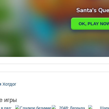
м Хотдог
е игры