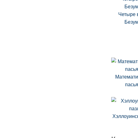
Четыре в
Безу
Математи
пась
Хэллоуинс