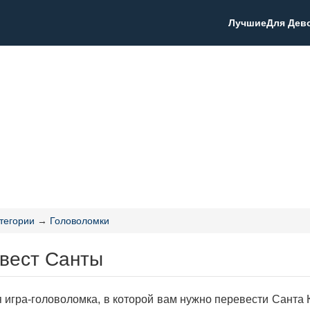
Лучшие
Для Дев
тегории
→
Головоломки
Квест Санты
 игра-головоломка, в которой вам нужно перевести Санта К