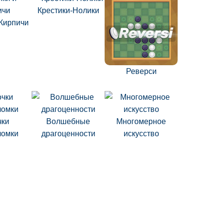
Крестики-Нолики
Кирпичи
Реверси
чки
Волшебные
Многомерное
ломки
драгоценности
искусство