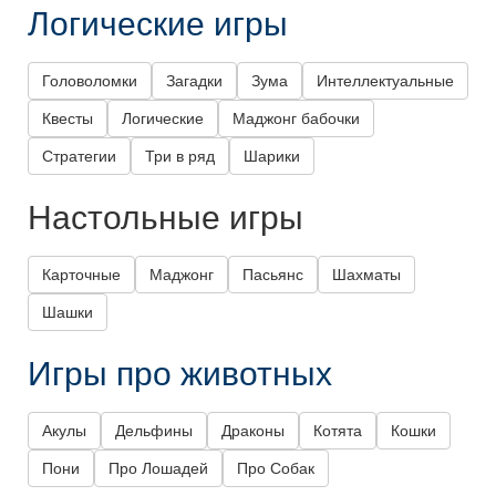
Логические игры
Головоломки
Загадки
Зума
Интеллектуальные
Квесты
Логические
Маджонг бабочки
Стратегии
Три в ряд
Шарики
Настольные игры
Карточные
Маджонг
Пасьянс
Шахматы
Шашки
Игры про животных
Акулы
Дельфины
Драконы
Котята
Кошки
Пони
Про Лошадей
Про Собак