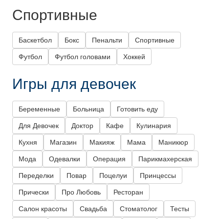
Спортивные
Баскетбол
Бокс
Пенальти
Спортивные
Футбол
Футбол головами
Хоккей
Игры для девочек
Беременные
Больница
Готовить еду
Для Девочек
Доктор
Кафе
Кулинария
Кухня
Магазин
Макияж
Мама
Маникюр
Мода
Одевалки
Операция
Парикмахерская
Переделки
Повар
Поцелуи
Принцессы
Прически
Про Любовь
Ресторан
Салон красоты
Свадьба
Стоматолог
Тесты