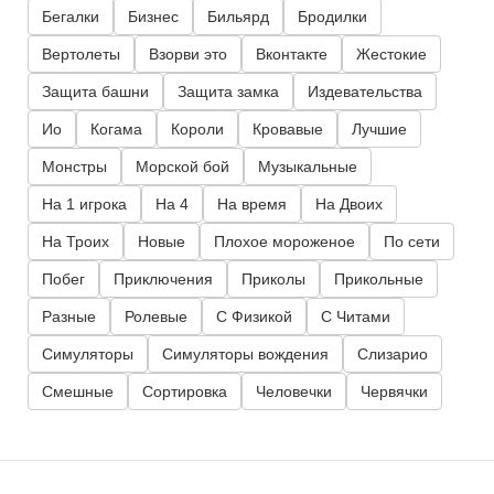
Бегалки
Бизнес
Бильярд
Бродилки
Вертолеты
Взорви это
Вконтакте
Жестокие
Защита башни
Защита замка
Издевательства
Ио
Когама
Короли
Кровавые
Лучшие
Монстры
Морской бой
Музыкальные
На 1 игрока
На 4
На время
На Двоих
На Троих
Новые
Плохое мороженое
По сети
Побег
Приключения
Приколы
Прикольные
Разные
Ролевые
С Физикой
С Читами
Симуляторы
Симуляторы вождения
Слизарио
Смешные
Сортировка
Человечки
Червячки