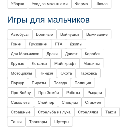
Уборка
Уход за малышами
Ферма
Школа
Игры для мальчиков
Автобусы
Военные
Войнушки
Выживание
Гонки
Грузовики
ГТА
Джипы
Для Мальчиков
Драки
Дрифт
Корабли
Крутые
Леталки
Майнкрафт
Машины
Мотоциклы
Ниндзя
Охота
Парковка
Паркур
Пираты
Поезда
Полиция
Про Войну
Про Зомби
Роботы
Рыцари
Самолеты
Снайпер
Спецназ
Стикмен
Страшные
Стрельба из лука
Стрелялки
Такси
Танки
Тракторы
Шутеры