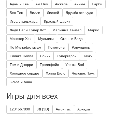
Адам и Ева
Ам Ням
Анжела
Аниме
Барби
Бен Тен
Вилли
Дисней
Дружба это чудо
Игра в кальмара
Красный шарик
Леди Баг и Супер Кот
Малышка Хейзел
Марио
Монстер Хай
Мультики
Огонь и Вода
По Мультфильмам
Покемоны
Рапунцель
Свинка Пеппа
Соник
Супергерои
Тачки
Том и Джерри
Троллфейс
Улитка Боб
Холодное сердце
Хэппи Вилс
Человек Паук
Эльза и Анна
Игры для всех
1234567890
3Д (3D)
Амонг ас
Аркады