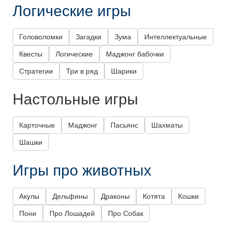
Логические игры
Головоломки
Загадки
Зума
Интеллектуальные
Квесты
Логические
Маджонг бабочки
Стратегии
Три в ряд
Шарики
Настольные игры
Карточные
Маджонг
Пасьянс
Шахматы
Шашки
Игры про животных
Акулы
Дельфины
Драконы
Котята
Кошки
Пони
Про Лошадей
Про Собак