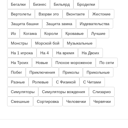
Бегалки
Бизнес
Бильярд
Бродилки
Вертолеты
Взорви это
Вконтакте
Жестокие
Защита башни
Защита замка
Издевательства
Ио
Когама
Короли
Кровавые
Лучшие
Монстры
Морской бой
Музыкальные
На 1 игрока
На 4
На время
На Двоих
На Троих
Новые
Плохое мороженое
По сети
Побег
Приключения
Приколы
Прикольные
Разные
Ролевые
С Физикой
С Читами
Симуляторы
Симуляторы вождения
Слизарио
Смешные
Сортировка
Человечки
Червячки