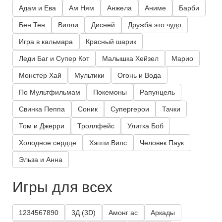
Адам и Ева
Ам Ням
Анжела
Аниме
Барби
Бен Тен
Вилли
Дисней
Дружба это чудо
Игра в кальмара
Красный шарик
Леди Баг и Супер Кот
Малышка Хейзел
Марио
Монстер Хай
Мультики
Огонь и Вода
По Мультфильмам
Покемоны
Рапунцель
Свинка Пеппа
Соник
Супергерои
Тачки
Том и Джерри
Троллфейс
Улитка Боб
Холодное сердце
Хэппи Вилс
Человек Паук
Эльза и Анна
Игры для всех
1234567890
3Д (3D)
Амонг ас
Аркады