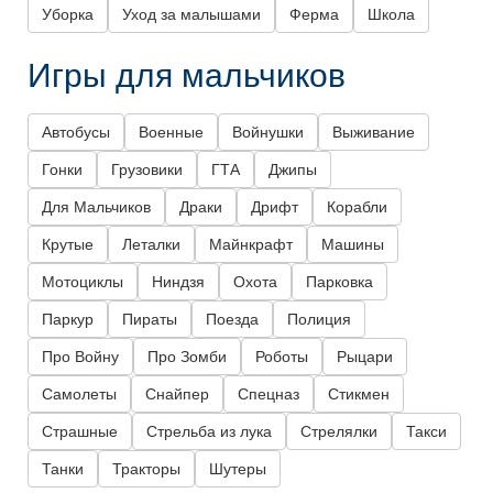
Уборка
Уход за малышами
Ферма
Школа
Игры для мальчиков
Автобусы
Военные
Войнушки
Выживание
Гонки
Грузовики
ГТА
Джипы
Для Мальчиков
Драки
Дрифт
Корабли
Крутые
Леталки
Майнкрафт
Машины
Мотоциклы
Ниндзя
Охота
Парковка
Паркур
Пираты
Поезда
Полиция
Про Войну
Про Зомби
Роботы
Рыцари
Самолеты
Снайпер
Спецназ
Стикмен
Страшные
Стрельба из лука
Стрелялки
Такси
Танки
Тракторы
Шутеры