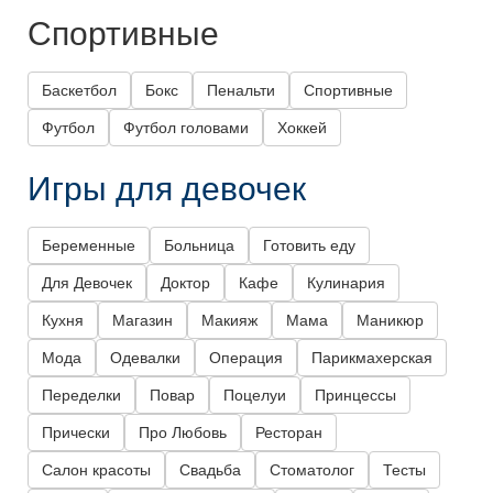
Спортивные
Баскетбол
Бокс
Пенальти
Спортивные
Футбол
Футбол головами
Хоккей
Игры для девочек
Беременные
Больница
Готовить еду
Для Девочек
Доктор
Кафе
Кулинария
Кухня
Магазин
Макияж
Мама
Маникюр
Мода
Одевалки
Операция
Парикмахерская
Переделки
Повар
Поцелуи
Принцессы
Прически
Про Любовь
Ресторан
Салон красоты
Свадьба
Стоматолог
Тесты