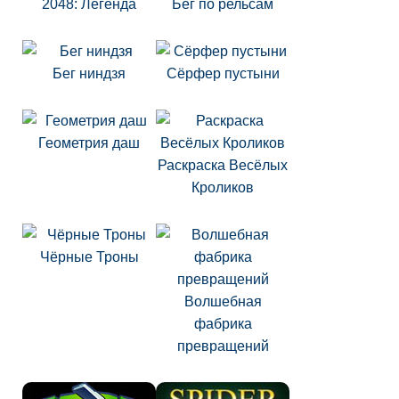
2048: Легенда
Бег по рельсам
Бег ниндзя
Сёрфер пустыни
Геометрия даш
Раскраска Весёлых
Кроликов
Чёрные Троны
Волшебная
фабрика
превращений