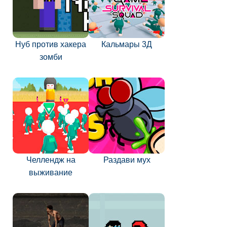
Нуб против хакера
Кальмары 3Д
зомби
Челлендж на
Раздави мух
выживание