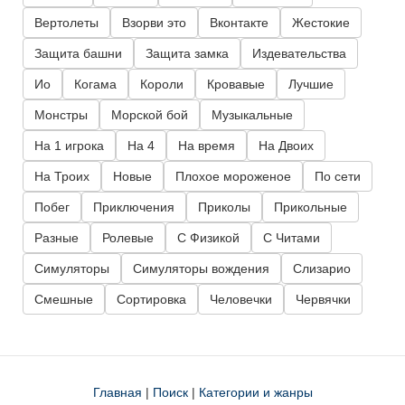
Вертолеты
Взорви это
Вконтакте
Жестокие
Защита башни
Защита замка
Издевательства
Ио
Когама
Короли
Кровавые
Лучшие
Монстры
Морской бой
Музыкальные
На 1 игрока
На 4
На время
На Двоих
На Троих
Новые
Плохое мороженое
По сети
Побег
Приключения
Приколы
Прикольные
Разные
Ролевые
С Физикой
С Читами
Симуляторы
Симуляторы вождения
Слизарио
Смешные
Сортировка
Человечки
Червячки
Главная
|
Поиск
|
Категории и жанры