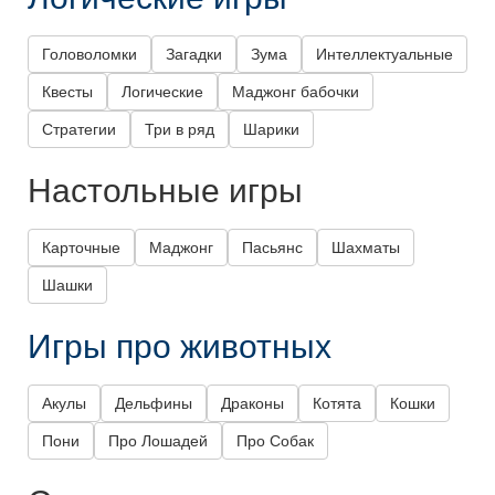
Головоломки
Загадки
Зума
Интеллектуальные
Квесты
Логические
Маджонг бабочки
Стратегии
Три в ряд
Шарики
Настольные игры
Карточные
Маджонг
Пасьянс
Шахматы
Шашки
Игры про животных
Акулы
Дельфины
Драконы
Котята
Кошки
Пони
Про Лошадей
Про Собак