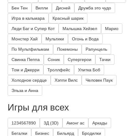
Бен Тен
Вилли
Дисней
Дружба это чудо
Игра в кальмара
Красный шарик
Леди Баг и Супер Кот
Малышка Хейзел
Марио
Монстер Хай
Мультики
Огонь и Вода
По Мультфильмам
Покемоны
Рапунцель
Свинка Пеппа
Соник
Супергерои
Тачки
Том и Джерри
Троллфейс
Улитка Боб
Холодное сердце
Хэппи Вилс
Человек Паук
Эльза и Анна
Игры для всех
1234567890
3Д (3D)
Амонг ас
Аркады
Бегалки
Бизнес
Бильярд
Бродилки