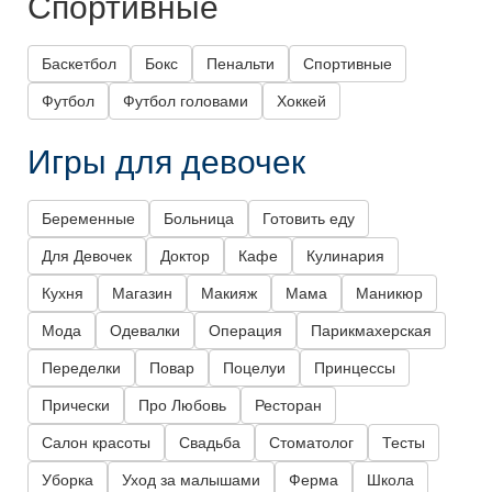
Спортивные
Баскетбол
Бокс
Пенальти
Спортивные
Футбол
Футбол головами
Хоккей
Игры для девочек
Беременные
Больница
Готовить еду
Для Девочек
Доктор
Кафе
Кулинария
Кухня
Магазин
Макияж
Мама
Маникюр
Мода
Одевалки
Операция
Парикмахерская
Переделки
Повар
Поцелуи
Принцессы
Прически
Про Любовь
Ресторан
Салон красоты
Свадьба
Стоматолог
Тесты
Уборка
Уход за малышами
Ферма
Школа