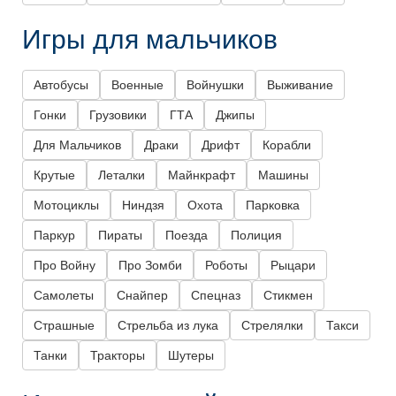
Игры для мальчиков
Автобусы
Военные
Войнушки
Выживание
Гонки
Грузовики
ГТА
Джипы
Для Мальчиков
Драки
Дрифт
Корабли
Крутые
Леталки
Майнкрафт
Машины
Мотоциклы
Ниндзя
Охота
Парковка
Паркур
Пираты
Поезда
Полиция
Про Войну
Про Зомби
Роботы
Рыцари
Самолеты
Снайпер
Спецназ
Стикмен
Страшные
Стрельба из лука
Стрелялки
Такси
Танки
Тракторы
Шутеры