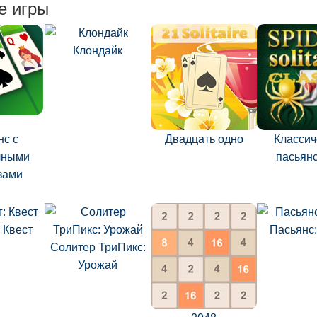
е игры
Клондайк
нс с
Двадцать одно
Классич
чными
пасьянс
зами
 Квест
Пасьянс:
Солитер ТриПикс:
Урожай