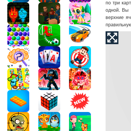
по три кар
одной. Вы 
верхние яч
правильную