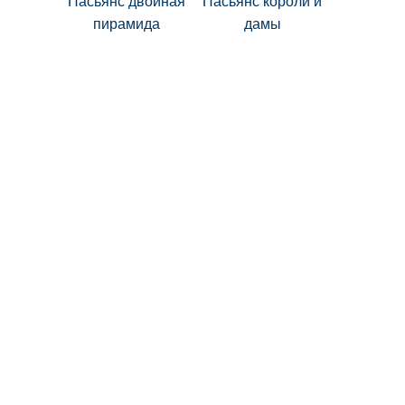
Пасьянс двойная
Пасьянс короли и
пирамида
дамы