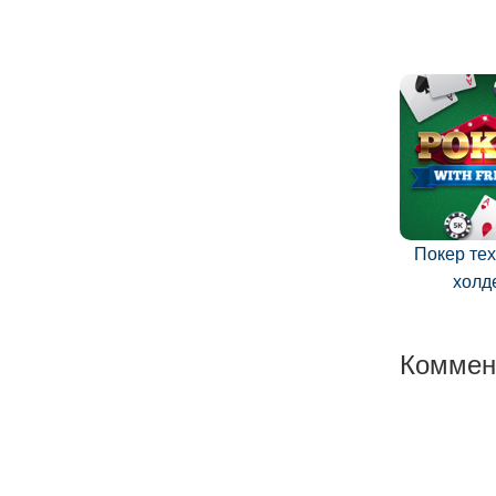
Покер те
холд
Коммен