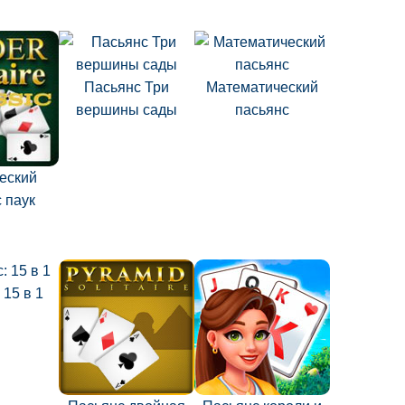
Пасьянс Три
Математический
вершины сады
пасьянс
еский
 паук
 15 в 1