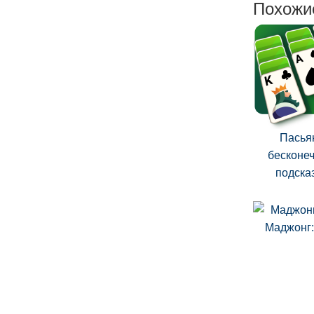
Похожи
Пасья
бесконе
подска
Маджонг: