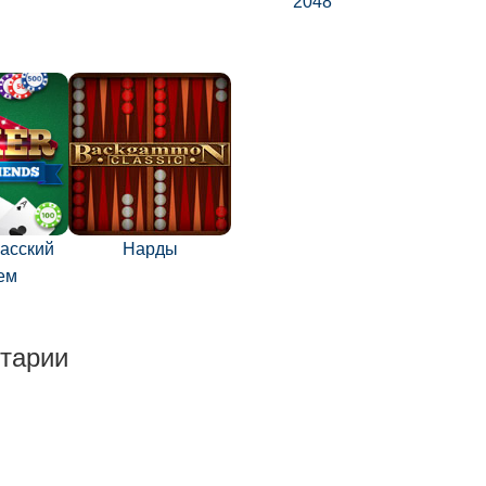
2048
хасский
Нарды
ем
тарии