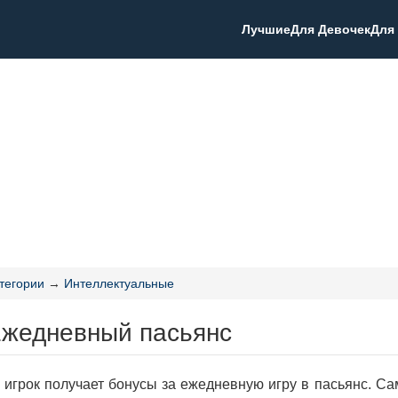
Лучшие
Для Девочек
Для
тегории
→
Интеллектуальные
Ежедневный пасьянс
е игрок получает бонусы за ежедневную игру в пасьянс. С