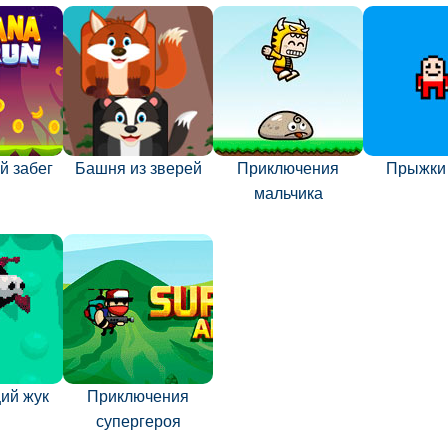
й забег
Башня из зверей
Приключения
Прыжки
мальчика
ий жук
Приключения
супергероя