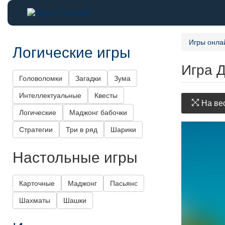
Игры онла
Логические игры
Игра Д
Головоломки
Загадки
Зума
Интеллектуальные
Квесты
На вес
Логические
Маджонг бабочки
Стратегии
Три в ряд
Шарики
Настольные игры
Карточные
Маджонг
Пасьянс
Шахматы
Шашки