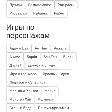
Пузыри
Развивающие
Раскраски
Рисовалки
Рыбалка
Рыбки
Игры по
персонажам
Адам и Ева
Ам Ням
Анжела
Аниме
Барби
Бен Тен
Вилли
Дисней
Дружба это чудо
Игра в кальмара
Красный шарик
Леди Баг и Супер Кот
Малышка Хейзел
Марио
Монстер Хай
Мультики
Огонь и Вода
По Мультфильмам