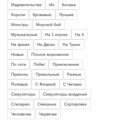
Издевательства
Ио
Когама
Короли
Кровавые
Лучшие
Монстры
Морской бой
Музыкальные
На 1 игрока
На 4
На время
На Двоих
На Троих
Новые
Плохое мороженое
По сети
Побег
Приключения
Приколы
Прикольные
Разные
Ролевые
С Физикой
С Читами
Симуляторы
Симуляторы вождения
Слизарио
Смешные
Сортировка
Человечки
Червячки