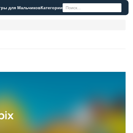
гры для Мальчиков
Категории