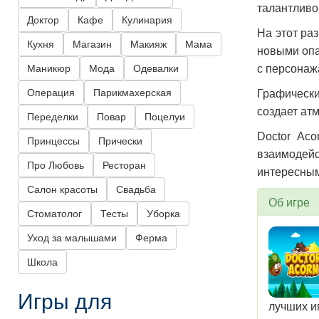
талантливо
Доктор
Кафе
Кулинария
На этот ра
Кухня
Магазин
Макияж
Мама
новыми опа
Маникюр
Мода
Одевалки
с персонаж
Операция
Парикмахерская
Графически
создает ат
Переделки
Повар
Поцелуи
Doctor Aco
Принцессы
Прически
взаимодейс
Про Любовь
Ресторан
интересным 
Салон красоты
Свадьба
Об игре
Стоматолог
Тесты
Уборка
Уход за малышами
Ферма
Школа
Игры для
лучших и