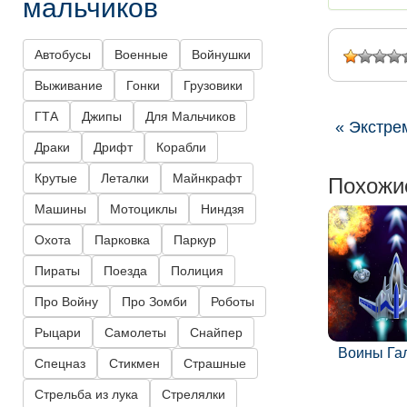
мальчиков
Автобусы
Военные
Войнушки
Выживание
Гонки
Грузовики
ГТА
Джипы
Для Мальчиков
« Экстре
Драки
Дрифт
Корабли
Похожи
Крутые
Леталки
Майнкрафт
Машины
Мотоциклы
Ниндзя
Охота
Парковка
Паркур
Пираты
Поезда
Полиция
Про Войну
Про Зомби
Роботы
Рыцари
Самолеты
Снайпер
Воины Га
Спецназ
Стикмен
Страшные
Стрельба из лука
Стрелялки