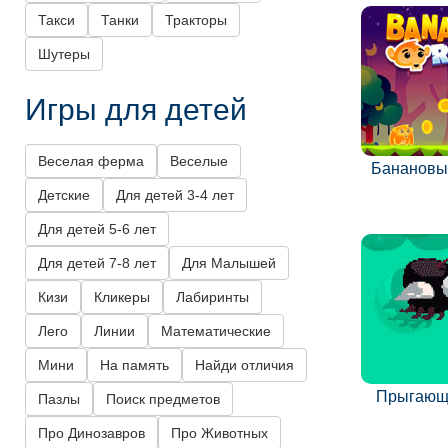
Такси
Танки
Тракторы
Шутеры
Игры для детей
Веселая ферма
Веселые
Банановы
Детские
Для детей 3-4 лет
Для детей 5-6 лет
Для детей 7-8 лет
Для Малышей
Кизи
Кликеры
Лабиринты
Лего
Линии
Математические
Мини
На память
Найди отличия
Прыгающ
Пазлы
Поиск предметов
Про Динозавров
Про Животных