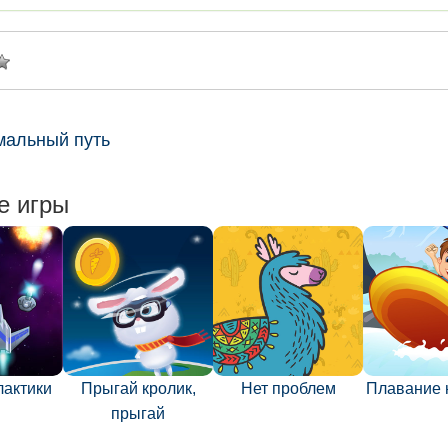
мальный путь
е игры
лактики
Прыгай кролик,
Нет проблем
Плавание 
прыгай