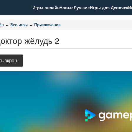
Игры онлайн
Новые
Лучшие
Игры для Девочек
И
йн
→
Все игры
→
Приключения
октор жёлудь 2
ь экран