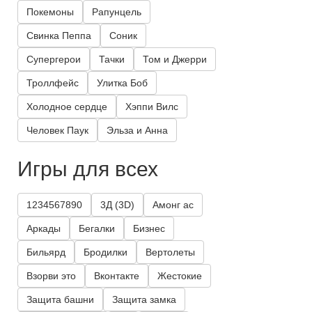
Покемоны
Рапунцель
Свинка Пеппа
Соник
Супергерои
Тачки
Том и Джерри
Троллфейс
Улитка Боб
Холодное сердце
Хэппи Вилс
Человек Паук
Эльза и Анна
Игры для всех
1234567890
3Д (3D)
Амонг ас
Аркады
Бегалки
Бизнес
Бильярд
Бродилки
Вертолеты
Взорви это
Вконтакте
Жестокие
Защита башни
Защита замка