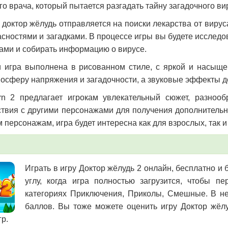
го врача, который пытается разгадать тайну загадочного в
з доктор жёлудь отправляется на поиски лекарства от вирус
сностями и загадками. В процессе игры вы будете исследо
ами и собирать информацию о вирусе.
 игра выполнена в рисованном стиле, с яркой и насыщ
мосферу напряжения и загадочности, а звуковые эффекты д
rn 2 предлагает игрокам увлекательный сюжет, разноо
твия с другими персонажами для получения дополнитель
персонажам, игра будет интересна как для взрослых, так и
Играть в игру Доктор жёлудь 2 онлайн, бесплатно и
углу, когда игра полностью загрузится, чтобы 
категориях Приключения, Приколы, Смешные. В не
баллов. Вы тоже можете оценить игру Доктор жёлу
гр.