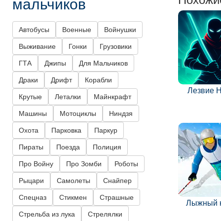
мальчиков
Автобусы
Военные
Войнушки
Выживание
Гонки
Грузовики
ГТА
Джипы
Для Мальчиков
Драки
Дрифт
Корабли
Лезвие 
Крутые
Леталки
Майнкрафт
Машины
Мотоциклы
Ниндзя
Охота
Парковка
Паркур
Пираты
Поезда
Полиция
Про Войну
Про Зомби
Роботы
Рыцари
Самолеты
Снайпер
Спецназ
Стикмен
Страшные
Лыжный 
Стрельба из лука
Стрелялки