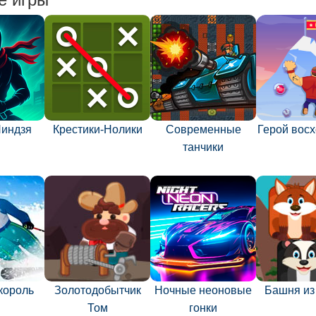
Ниндзя
Крестики-Нолики
Современные
Герой вос
танчики
король
Золотодобытчик
Ночные неоновые
Башня из
Том
гонки