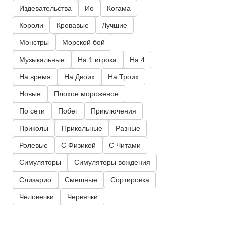
Издевательства
Ио
Когама
Короли
Кровавые
Лучшие
Монстры
Морской бой
Музыкальные
На 1 игрока
На 4
На время
На Двоих
На Троих
Новые
Плохое мороженое
По сети
Побег
Приключения
Приколы
Прикольные
Разные
Ролевые
С Физикой
С Читами
Симуляторы
Симуляторы вождения
Слизарио
Смешные
Сортировка
Человечки
Червячки