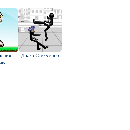
чения
Драка Стикменов
ика