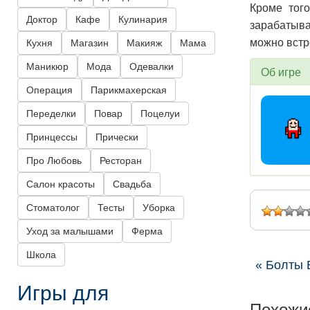
Кроме того
Доктор
Кафе
Кулинария
зарабатыва
можно встр
Кухня
Магазин
Макияж
Мама
Маникюр
Мода
Одевалки
Об игре
Операция
Парикмахерская
Переделки
Повар
Поцелуи
Принцессы
Прически
Про Любовь
Ресторан
Салон красоты
Свадьба
Стоматолог
Тесты
Уборка
Уход за малышами
Ферма
Школа
« Болты 
Игры для
Похожи