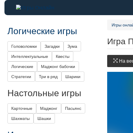
Игры онла
Логические игры
Игра 
Головоломки
Загадки
Зума
Интеллектуальные
Квесты
На вес
Логические
Маджонг бабочки
Стратегии
Три в ряд
Шарики
Настольные игры
Карточные
Маджонг
Пасьянс
Шахматы
Шашки