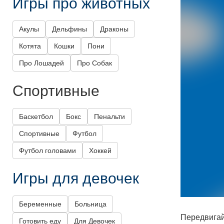
Игры про животных
Акулы
Дельфины
Драконы
Котята
Кошки
Пони
Про Лошадей
Про Собак
Спортивные
Баскетбол
Бокс
Пенальти
Спортивные
Футбол
Футбол головами
Хоккей
Игры для девочек
Беременные
Больница
Передвигай
Готовить еду
Для Девочек