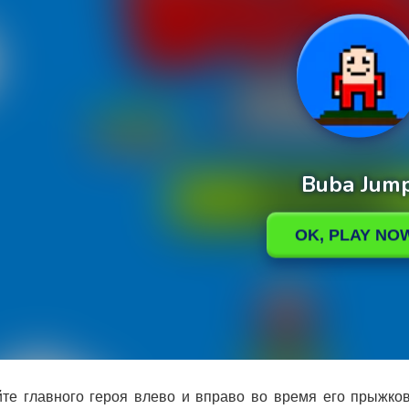
те главного героя влево и вправо во время его прыжков