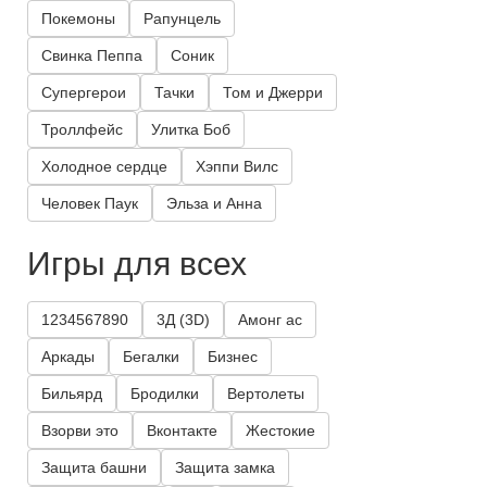
Покемоны
Рапунцель
Свинка Пеппа
Соник
Супергерои
Тачки
Том и Джерри
Троллфейс
Улитка Боб
Холодное сердце
Хэппи Вилс
Человек Паук
Эльза и Анна
Игры для всех
1234567890
3Д (3D)
Амонг ас
Аркады
Бегалки
Бизнес
Бильярд
Бродилки
Вертолеты
Взорви это
Вконтакте
Жестокие
Защита башни
Защита замка