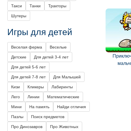
Такси
Танки
Тракторы
Шутеры
Игры для детей
Веселая ферма
Веселые
Приклю
Детские
Для детей 3-4 лет
мальч
Для детей 5-6 лет
Для детей 7-8 лет
Для Малышей
Кизи
Кликеры
Лабиринты
Лего
Линии
Математические
Мини
На память
Найди отличия
Пазлы
Поиск предметов
Про Динозавров
Про Животных