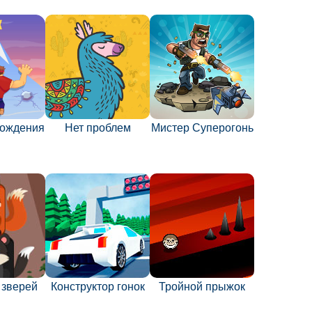
хождения
Нет проблем
Мистер Суперогонь
 зверей
Конструктор гонок
Тройной прыжок