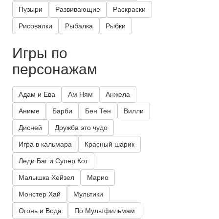
Пузыри
Развивающие
Раскраски
Рисовалки
Рыбалка
Рыбки
Игры по
персонажам
Адам и Ева
Ам Ням
Анжела
Аниме
Барби
Бен Тен
Вилли
Дисней
Дружба это чудо
Игра в кальмара
Красный шарик
Леди Баг и Супер Кот
Малышка Хейзел
Марио
Монстер Хай
Мультики
Огонь и Вода
По Мультфильмам