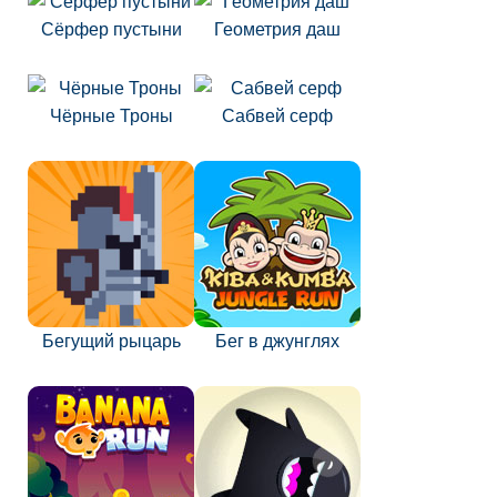
Сёрфер пустыни
Геометрия даш
Чёрные Троны
Сабвей серф
Бегущий рыцарь
Бег в джунглях