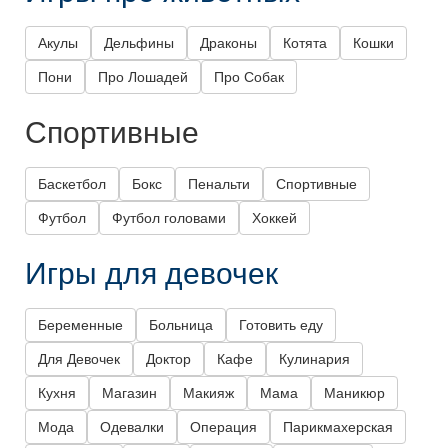
Акулы
Дельфины
Драконы
Котята
Кошки
Пони
Про Лошадей
Про Собак
Спортивные
Баскетбол
Бокс
Пенальти
Спортивные
Футбол
Футбол головами
Хоккей
Игры для девочек
Беременные
Больница
Готовить еду
Для Девочек
Доктор
Кафе
Кулинария
Кухня
Магазин
Макияж
Мама
Маникюр
Мода
Одевалки
Операция
Парикмахерская