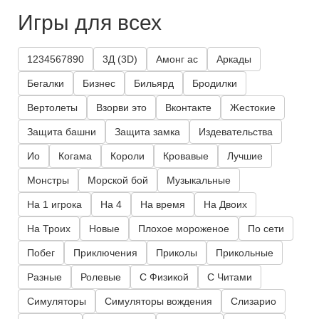
Игры для всех
1234567890
3Д (3D)
Амонг ас
Аркады
Бегалки
Бизнес
Бильярд
Бродилки
Вертолеты
Взорви это
Вконтакте
Жестокие
Защита башни
Защита замка
Издевательства
Ио
Когама
Короли
Кровавые
Лучшие
Монстры
Морской бой
Музыкальные
На 1 игрока
На 4
На время
На Двоих
На Троих
Новые
Плохое мороженое
По сети
Побег
Приключения
Приколы
Прикольные
Разные
Ролевые
С Физикой
С Читами
Симуляторы
Симуляторы вождения
Слизарио