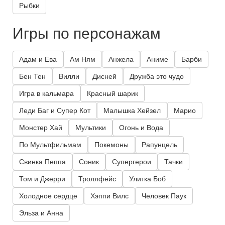
Рыбки
Игры по персонажам
Адам и Ева
Ам Ням
Анжела
Аниме
Барби
Бен Тен
Вилли
Дисней
Дружба это чудо
Игра в кальмара
Красный шарик
Леди Баг и Супер Кот
Малышка Хейзел
Марио
Монстер Хай
Мультики
Огонь и Вода
По Мультфильмам
Покемоны
Рапунцель
Свинка Пеппа
Соник
Супергерои
Тачки
Том и Джерри
Троллфейс
Улитка Боб
Холодное сердце
Хэппи Вилс
Человек Паук
Эльза и Анна