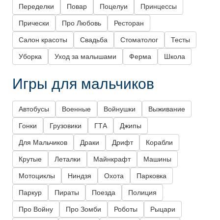
Переделки
Повар
Поцелуи
Принцессы
Прически
Про Любовь
Ресторан
Салон красоты
Свадьба
Стоматолог
Тесты
Уборка
Уход за малышами
Ферма
Школа
Игры для мальчиков
Автобусы
Военные
Войнушки
Выживание
Гонки
Грузовики
ГТА
Джипы
Для Мальчиков
Драки
Дрифт
Корабли
Крутые
Леталки
Майнкрафт
Машины
Мотоциклы
Ниндзя
Охота
Парковка
Паркур
Пираты
Поезда
Полиция
Про Войну
Про Зомби
Роботы
Рыцари