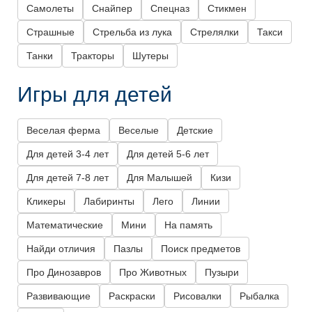
Самолеты
Снайпер
Спецназ
Стикмен
Страшные
Стрельба из лука
Стрелялки
Такси
Танки
Тракторы
Шутеры
Игры для детей
Веселая ферма
Веселые
Детские
Для детей 3-4 лет
Для детей 5-6 лет
Для детей 7-8 лет
Для Малышей
Кизи
Кликеры
Лабиринты
Лего
Линии
Математические
Мини
На память
Найди отличия
Пазлы
Поиск предметов
Про Динозавров
Про Животных
Пузыри
Развивающие
Раскраски
Рисовалки
Рыбалка