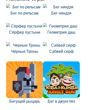
Бег по рельсам
Бег ниндзя
Сёрфер пустыни
Геометрия даш
Чёрные Троны
Сабвей серф
Бегущий рыцарь
Бег в джунглях