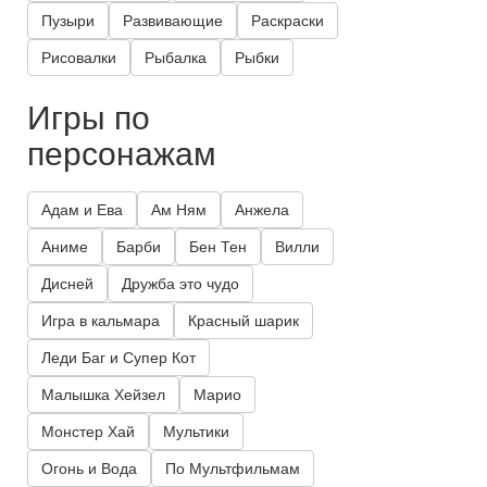
Пузыри
Развивающие
Раскраски
Рисовалки
Рыбалка
Рыбки
Игры по
персонажам
Адам и Ева
Ам Ням
Анжела
Аниме
Барби
Бен Тен
Вилли
Дисней
Дружба это чудо
Игра в кальмара
Красный шарик
Леди Баг и Супер Кот
Малышка Хейзел
Марио
Монстер Хай
Мультики
Огонь и Вода
По Мультфильмам