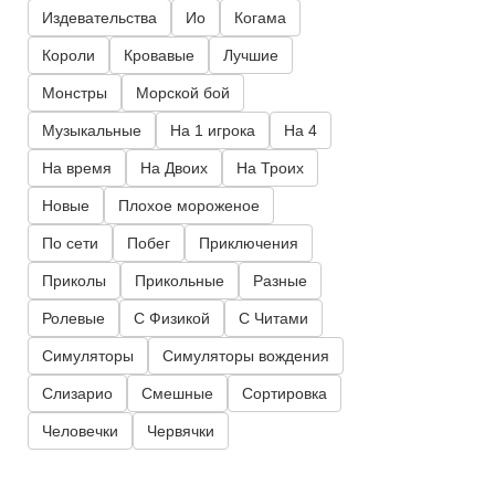
Издевательства
Ио
Когама
Короли
Кровавые
Лучшие
Монстры
Морской бой
Музыкальные
На 1 игрока
На 4
На время
На Двоих
На Троих
Новые
Плохое мороженое
По сети
Побег
Приключения
Приколы
Прикольные
Разные
Ролевые
С Физикой
С Читами
Симуляторы
Симуляторы вождения
Слизарио
Смешные
Сортировка
Человечки
Червячки