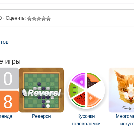
0 · Оценить:
отов
е игры
егенда
Реверси
Кусочки
Многом
головоломки
искус