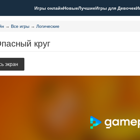
Игры онлайн
Новые
Лучшие
Игры для Девочек
И
йн
→
Все игры
→
Логические
Опасный круг
ь экран