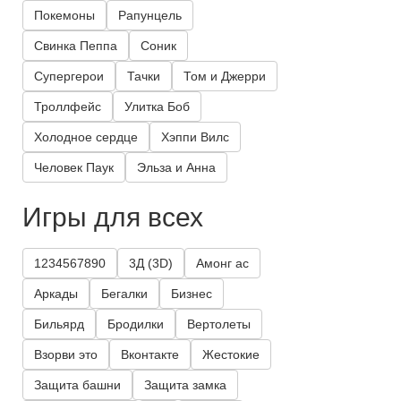
Покемоны
Рапунцель
Свинка Пеппа
Соник
Супергерои
Тачки
Том и Джерри
Троллфейс
Улитка Боб
Холодное сердце
Хэппи Вилс
Человек Паук
Эльза и Анна
Игры для всех
1234567890
3Д (3D)
Амонг ас
Аркады
Бегалки
Бизнес
Бильярд
Бродилки
Вертолеты
Взорви это
Вконтакте
Жестокие
Защита башни
Защита замка