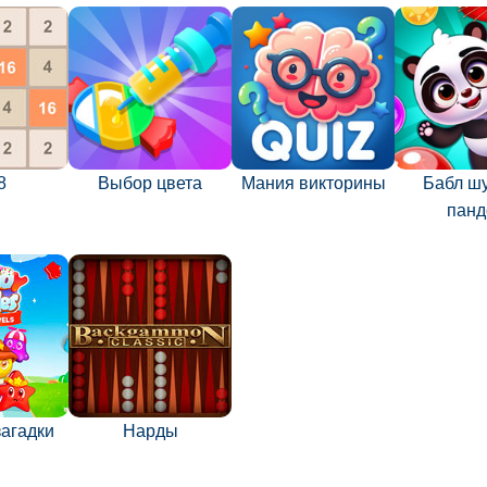
8
Выбор цвета
Мания викторины
Бабл шу
панд
загадки
Нарды