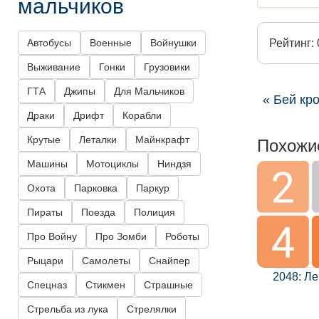
мальчиков
Автобусы
Военные
Войнушки
Рейтинг: 
Выживание
Гонки
Грузовики
ГТА
Джипы
Для Мальчиков
« Бей кр
Драки
Дрифт
Корабли
Похожи
Крутые
Леталки
Майнкрафт
Машины
Мотоциклы
Ниндзя
Охота
Парковка
Паркур
Пираты
Поезда
Полиция
Про Войну
Про Зомби
Роботы
Рыцари
Самолеты
Снайпер
2048: Л
Спецназ
Стикмен
Страшные
Стрельба из лука
Стрелялки