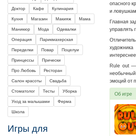
опасного к
Доктор
Кафе
Кулинария
и ловушкам
Кухня
Магазин
Макияж
Мама
Главная за
Маникюр
Мода
Одевалки
управлять 
Операция
Парикмахерская
Отличитель
художника
Переделки
Повар
Поцелуи
интереснее
Принцессы
Прически
Rule out —
Про Любовь
Ресторан
необычный 
Салон красоты
Свадьба
эмоций от 
Стоматолог
Тесты
Уборка
Об игре
Уход за малышами
Ферма
Школа
Игры для