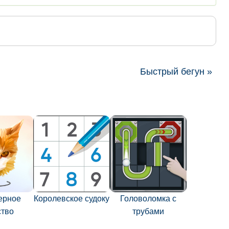
Быстрый бегун »
ерное
Королевское судоку
Головоломка с
ство
трубами