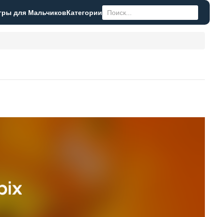
гры для Мальчиков
Категории