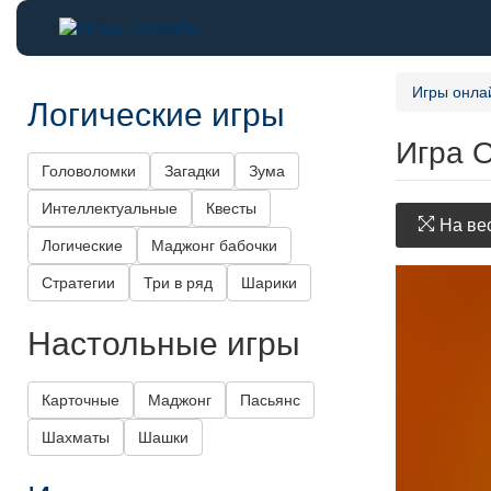
Игры онла
Логические игры
Игра 
Головоломки
Загадки
Зума
Интеллектуальные
Квесты
На вес
Логические
Маджонг бабочки
Стратегии
Три в ряд
Шарики
Настольные игры
Карточные
Маджонг
Пасьянс
Шахматы
Шашки