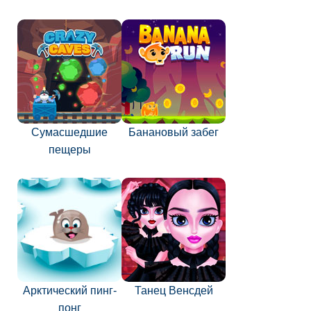
Сумасшедшие
Банановый забег
пещеры
Арктический пинг-
Танец Венсдей
понг