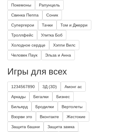
Покемоны
Рапунцель
Свинка Пеппа
Соник
Супергерои
Тачки
Том и Джерри
Троллфейс
Улитка Боб
Холодное сердце
Хэппи Вилс
Человек Паук
Эльза и Анна
Игры для всех
1234567890
3Д (3D)
Амонг ас
Аркады
Бегалки
Бизнес
Бильярд
Бродилки
Вертолеты
Взорви это
Вконтакте
Жестокие
Защита башни
Защита замка