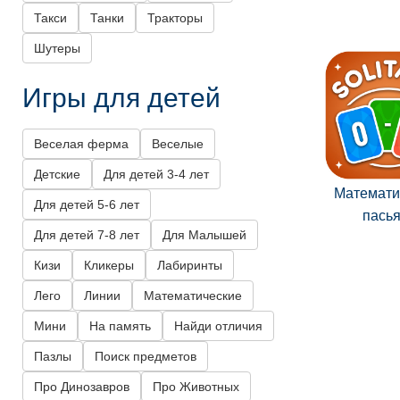
Такси
Танки
Тракторы
Шутеры
Игры для детей
Веселая ферма
Веселые
Детские
Для детей 3-4 лет
Математи
Для детей 5-6 лет
пась
Для детей 7-8 лет
Для Малышей
Кизи
Кликеры
Лабиринты
Лего
Линии
Математические
Мини
На память
Найди отличия
Пазлы
Поиск предметов
Про Динозавров
Про Животных