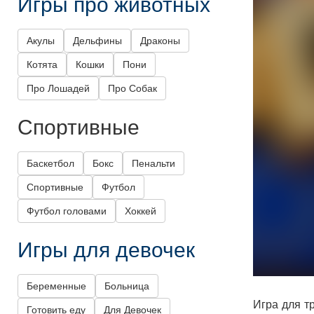
Игры про животных
Акулы
Дельфины
Драконы
Котята
Кошки
Пони
Про Лошадей
Про Собак
Спортивные
Баскетбол
Бокс
Пенальти
Спортивные
Футбол
Футбол головами
Хоккей
Игры для девочек
Беременные
Больница
Игра для т
Готовить еду
Для Девочек