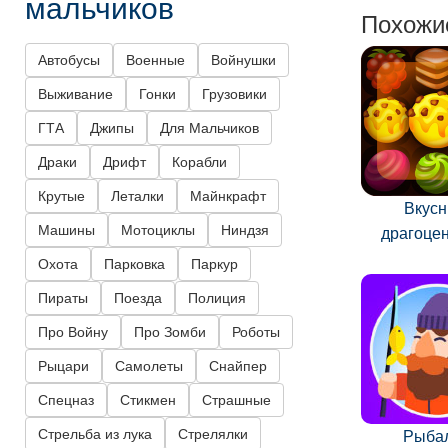
мальчиков
Похожи
Автобусы
Военные
Войнушки
Выживание
Гонки
Грузовики
ГТА
Джипы
Для Мальчиков
Драки
Дрифт
Корабли
Крутые
Леталки
Майнкрафт
Вкус
Машины
Мотоциклы
Ниндзя
драгоце
Охота
Парковка
Паркур
Пираты
Поезда
Полиция
Про Войну
Про Зомби
Роботы
Рыцари
Самолеты
Снайпер
Спецназ
Стикмен
Страшные
Стрельба из лука
Стрелялки
Рыба