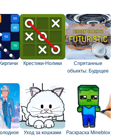
Кирпичи
Крестики-Нолики
Спрятанные
объекты: Будущее
олодное
Уход за кошками
Раскраска Mineblox