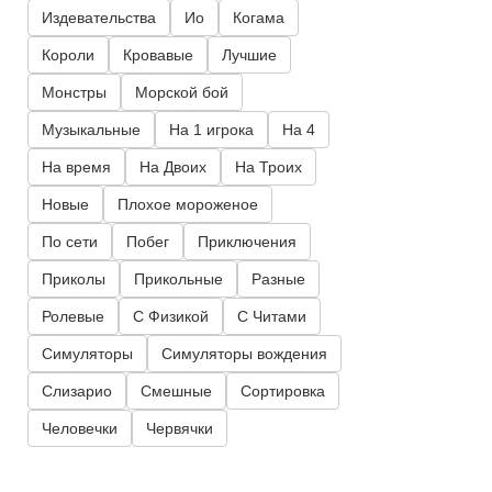
Издевательства
Ио
Когама
Короли
Кровавые
Лучшие
Монстры
Морской бой
Музыкальные
На 1 игрока
На 4
На время
На Двоих
На Троих
Новые
Плохое мороженое
По сети
Побег
Приключения
Приколы
Прикольные
Разные
Ролевые
С Физикой
С Читами
Симуляторы
Симуляторы вождения
Слизарио
Смешные
Сортировка
Человечки
Червячки