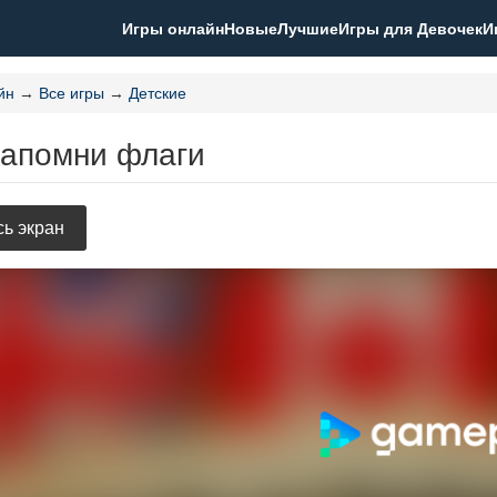
Игры онлайн
Новые
Лучшие
Игры для Девочек
И
йн
→
Все игры
→
Детские
Запомни флаги
ь экран