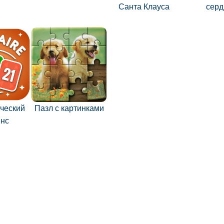
Санта Клауса
серд
ческий
Пазл с картинками
янс