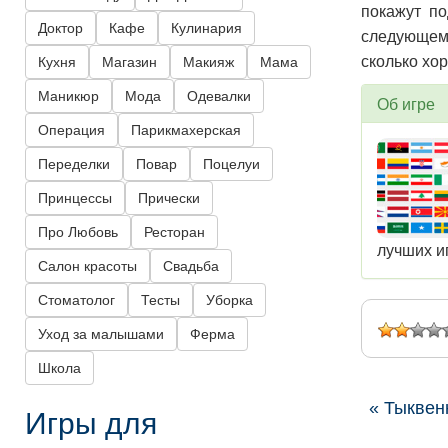
покажут п
Доктор
Кафе
Кулинария
следующем 
сколько хо
Кухня
Магазин
Макияж
Мама
Маникюр
Мода
Одевалки
Об игре
Операция
Парикмахерская
Переделки
Повар
Поцелуи
Принцессы
Прически
Про Любовь
Ресторан
лучших и
Салон красоты
Свадьба
Стоматолог
Тесты
Уборка
Уход за малышами
Ферма
Школа
« Тыквен
Игры для