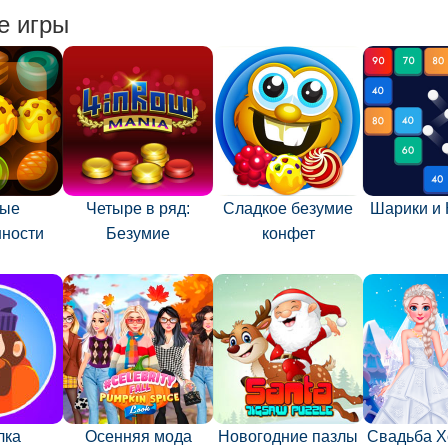
е игры
ные
Четыре в ряд:
Сладкое безумие
Шарики и 
нности
Безумие
конфет
лка
Осенняя мода
Новогодние пазлы
Свадьба Х