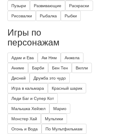
Пузыри
Развивающие
Раскраски
Рисовалки
Рыбалка
Рыбки
Игры по
персонажам
Адам и Ева
Ам Ням
Анжела
Аниме
Барби
Бен Тен
Вилли
Дисней
Дружба это чудо
Игра в кальмара
Красный шарик
Леди Баг и Супер Кот
Малышка Хейзел
Марио
Монстер Хай
Мультики
Огонь и Вода
По Мультфильмам