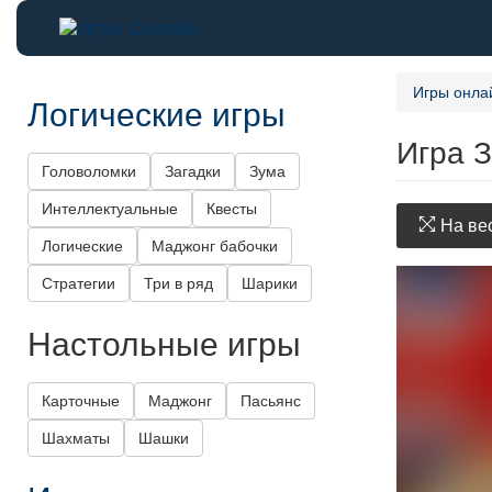
Игры онла
Логические игры
Игра 
Головоломки
Загадки
Зума
Интеллектуальные
Квесты
На вес
Логические
Маджонг бабочки
Стратегии
Три в ряд
Шарики
Настольные игры
Карточные
Маджонг
Пасьянс
Шахматы
Шашки