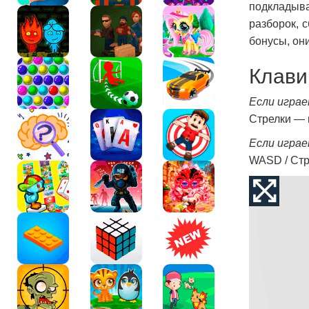
подкладыва
разборок, 
бонусы, он
Клави
Если играе
Стрелки — 
Если играе
WASD / Стр