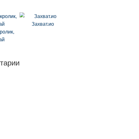
Захват.ио
ролик,
ай
тарии