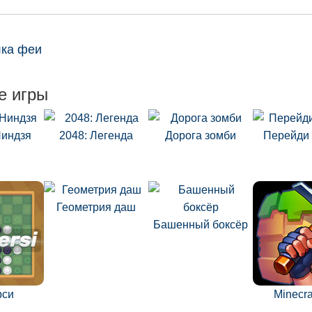
лка феи
е игры
Ниндзя
2048: Легенда
Дорога зомби
Перейди 
Геометрия даш
Башенный боксёр
рси
Minecra