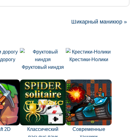
Шикарный маникюр »
дорогу
Крестики-Нолики
Фруктовый ниндзя
ft 2D
Классический
Современные
пасьянс паук
танчики