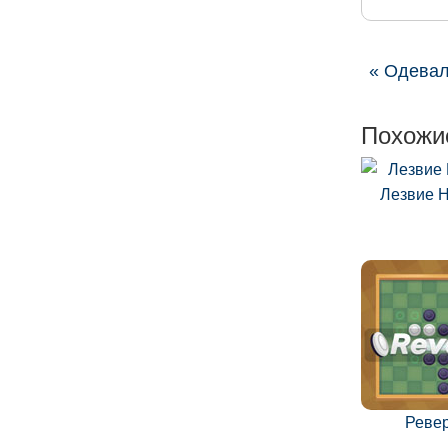
« Одева
Похожи
Лезвие 
Реве