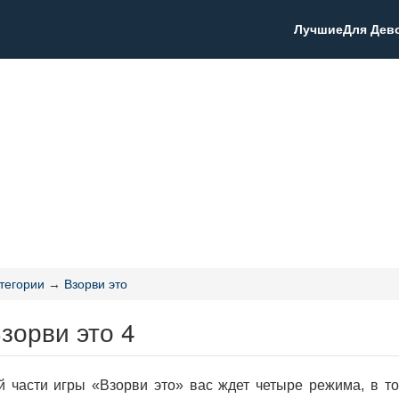
Лучшие
Для Дев
тегории
→
Взорви это
зорви это 4
й части игры «Взорви это» вас ждет четыре режима, в то