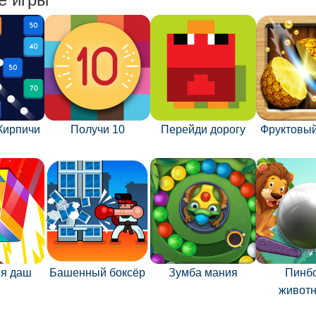
Кирпичи
Получи 10
Перейди дорогу
Фруктовый
ия даш
Башенный боксёр
Зумба мания
Пинбо
живот