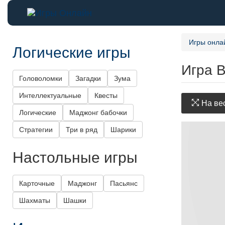
Игры онла
Логические игры
Игра 
Головоломки
Загадки
Зума
Интеллектуальные
Квесты
На вес
Логические
Маджонг бабочки
Стратегии
Три в ряд
Шарики
Настольные игры
Карточные
Маджонг
Пасьянс
Шахматы
Шашки