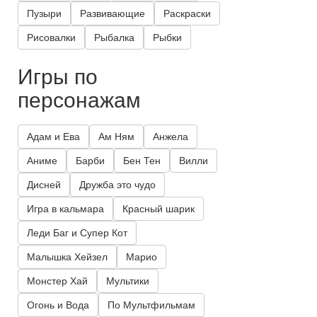
Пузыри
Развивающие
Раскраски
Рисовалки
Рыбалка
Рыбки
Игры по
персонажам
Адам и Ева
Ам Ням
Анжела
Аниме
Барби
Бен Тен
Вилли
Дисней
Дружба это чудо
Игра в кальмара
Красный шарик
Леди Баг и Супер Кот
Малышка Хейзел
Марио
Монстер Хай
Мультики
Огонь и Вода
По Мультфильмам