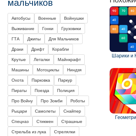
мальчиков
Автобусы
Военные
Войнушки
Выживание
Гонки
Грузовики
ГТА
Джипы
Для Мальчиков
Драки
Дрифт
Корабли
Шарики и 
Крутые
Леталки
Майнкрафт
Машины
Мотоциклы
Ниндзя
Охота
Парковка
Паркур
Пираты
Поезда
Полиция
Про Войну
Про Зомби
Роботы
Рыцари
Самолеты
Снайпер
Геометр
Спецназ
Стикмен
Страшные
Стрельба из лука
Стрелялки