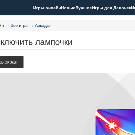
Игры онлайн
Новые
Лучшие
Игры для Девочек
И
йн
→
Все игры
→
Аркады
Включить лампочки
ь экран