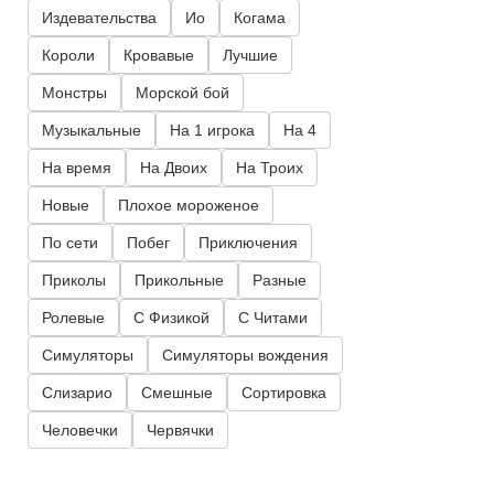
Издевательства
Ио
Когама
Короли
Кровавые
Лучшие
Монстры
Морской бой
Музыкальные
На 1 игрока
На 4
На время
На Двоих
На Троих
Новые
Плохое мороженое
По сети
Побег
Приключения
Приколы
Прикольные
Разные
Ролевые
С Физикой
С Читами
Симуляторы
Симуляторы вождения
Слизарио
Смешные
Сортировка
Человечки
Червячки