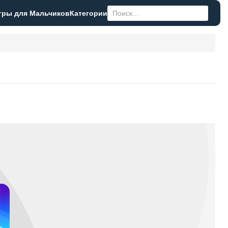
гры для Мальчиков
Категории