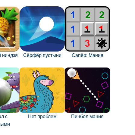
 ниндзя
Сёрфер пустыни
Сапёр: Мания
л с
Нет проблем
Пинбол мания
ными