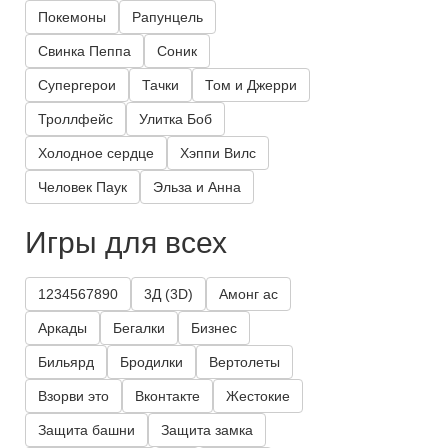
Покемоны
Рапунцель
Свинка Пеппа
Соник
Супергерои
Тачки
Том и Джерри
Троллфейс
Улитка Боб
Холодное сердце
Хэппи Вилс
Человек Паук
Эльза и Анна
Игры для всех
1234567890
3Д (3D)
Амонг ас
Аркады
Бегалки
Бизнес
Бильярд
Бродилки
Вертолеты
Взорви это
Вконтакте
Жестокие
Защита башни
Защита замка