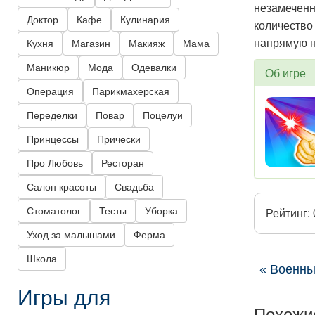
незамеченн
Доктор
Кафе
Кулинария
количество
напрямую н
Кухня
Магазин
Макияж
Мама
Маникюр
Мода
Одевалки
Об игре
Операция
Парикмахерская
Переделки
Повар
Поцелуи
Принцессы
Прически
Про Любовь
Ресторан
Салон красоты
Свадьба
Стоматолог
Тесты
Уборка
Рейтинг: 
Уход за малышами
Ферма
Школа
« Военны
Игры для
Похожи