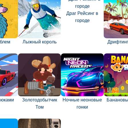
Драг Рейсинг в
городе
облем
Лыжный король
Дрифтинг
трюками
Золотодобытчик
Ночные неоновые
Банановы
Том
гонки