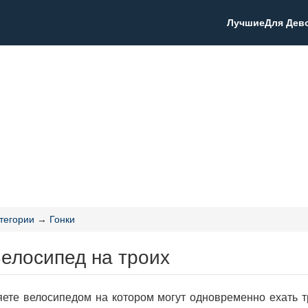
Лучшие
Для Дев
тегории
→
Гонки
Велосипед на троих
ете велосипедом на котором могут одновременно ехать т