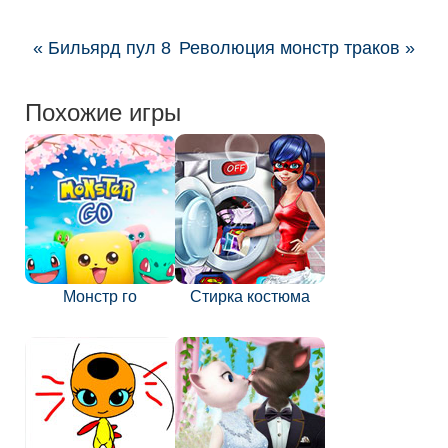
« Бильярд пул 8
Революция монстр траков »
Похожие игры
Монстр го
Стирка костюма