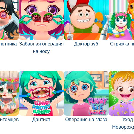
лотника
Забавная операция
Доктор зуб
Стрижка п
на носу
питомцев
Дантист
Операция на глаза
Уход
Новорож