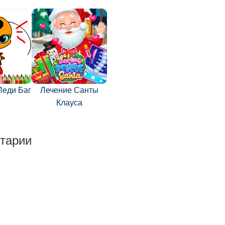
Леди Баг
Лечение Санты
Клауса
тарии