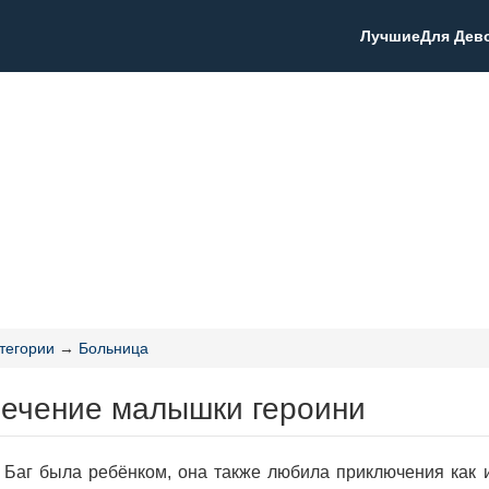
Лучшие
Для Дев
тегории
→
Больница
Лечение малышки героини
 Баг была ребёнком, она также любила приключения как и