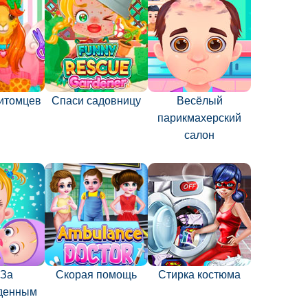
итомцев
Спаси садовницу
Весёлый
парикмахерский
салон
 За
Скорая помощь
Стирка костюма
денным